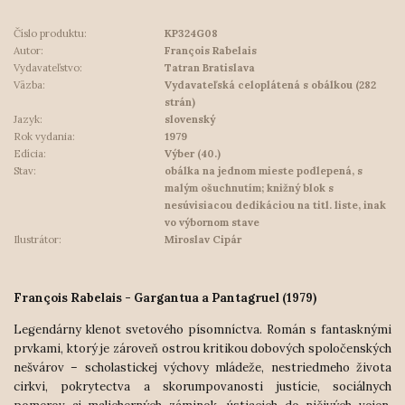
Číslo produktu:
KP324G08
Autor:
François Rabelais
Vydavateľstvo:
Tatran Bratislava
Väzba:
Vydavateľská celoplátená s obálkou (282
strán)
Jazyk:
slovenský
Rok vydania:
1979
Edícia:
Výber (40.)
Stav:
obálka na jednom mieste podlepená, s
malým ošuchnutím; knižný blok s
nesúvisiacou dedikáciou na titl. liste, inak
vo výbornom stave
Ilustrátor:
Miroslav Cipár
François Rabelais - Gargantua a Pantagruel (1979)
Legendárny klenot svetového písomníctva. Román s fantasknými
prvkami,
ktorý je zároveň ostrou kritikou dobových spoločenských
nešvárov – scholastickej výchovy mládeže, nestriedmeho života
cirkvi, pokrytectva a skorumpovanosti justície, sociálnych