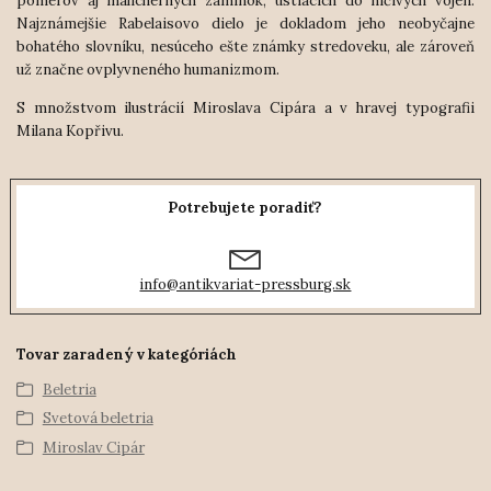
pomerov aj malicherných záminok, ústiacich do ničivých vojen.
Najznámejšie Rabelaisovo dielo je doklado
m jeho neobyčajne
bohatého slovníku, nesúceho ešte známky stredoveku, ale zároveň
už značne ovplyvneného humanizmom.
S množstvom ilustrácií Miroslava Cipára a v hravej typografii
Milana Kopřivu.
Potrebujete poradiť?
info@antikvariat-pressburg.sk
Tovar zaradený v kategóriách
Beletria
Svetová beletria
Miroslav Cipár