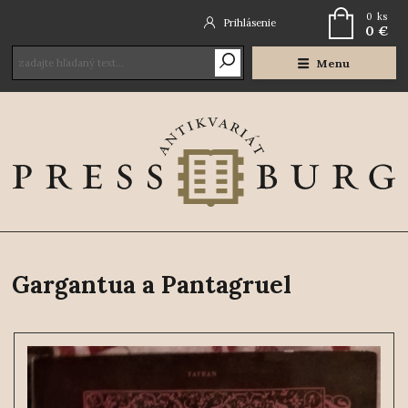
0
ks
Prihlásenie
0 €
Menu
Gargantua a Pantagruel