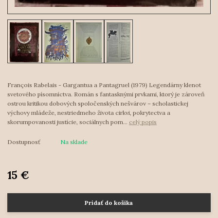
François Rabelais - Gargantua a Pantagruel (1979) Legendárny klenot
svetového písomníctva. Román s fantasknými prvkami, ktorý je zároveň
ostrou kritikou dobových spoločenských nešvárov – scholastickej
výchovy mládeže, nestriedmeho života cirkvi, pokrytectva a
skorumpovanosti justície, sociálnych pom...
celý popis
Dostupnosť
Na sklade
15 €
Pridať do košíka