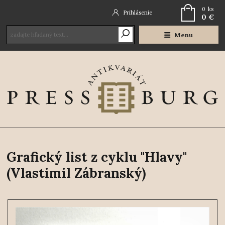
0
ks
Prihlásenie
0 €
Menu
Grafický list z cyklu "Hlavy"
(Vlastimil Zábranský)