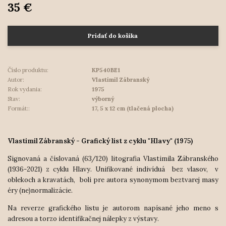
35 €
Pridať do košíka
Číslo produktu:
KP540BE1
Autor:
Vlastimil Zábranský
Rok vydania:
1975
Stav:
výborný
Formát::
17, 5 x 12 cm (tlačená plocha)
Vlastimil Zábranský - Grafický list z cyklu "Hlavy" (1975)
Signovaná a číslovaná (63/120) litografia Vlastimila Zábranského
(1936-2021) z cyklu Hlavy. Unifikované indivíduá bez vlasov, v
oblekoch a kravatách, boli pre autora synonymom beztvarej masy
éry (ne)normalizácie.
Na reverze grafického listu je autorom napísané jeho meno s
adresou a torzo identifikačnej nálepky z výstavy.