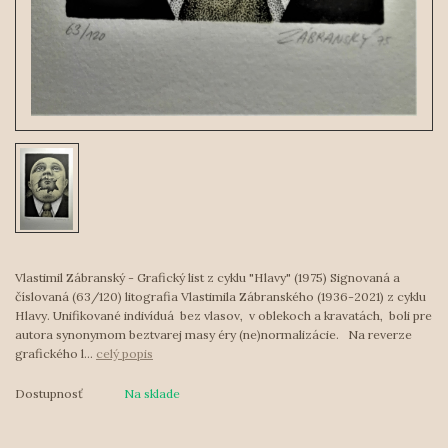
Vlastimil Zábranský - Grafický list z cyklu "Hlavy" (1975) Signovaná a
číslovaná (63/120) litografia Vlastimila Zábranského (1936-2021) z cyklu
Hlavy. Unifikované indivíduá bez vlasov, v oblekoch a kravatách, boli pre
autora synonymom beztvarej masy éry (ne)normalizácie. Na reverze
grafického l...
celý popis
Dostupnosť
Na sklade