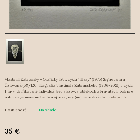
Vlastimil Zábranský - Grafický list z cyklu "Hlavy" (1975) Signovaná a
číslovaná (58/120) litografia Vlastimila Zábranského (1936-2021) z cyklu
Hlavy. Unifikované indivíduá bez vlasov, v oblekoch a kravatách, boli pre
autora synonymom beztvarej masy éry (ne)normalizácie.
celý popis
Dostupnosť
Na sklade
35 €