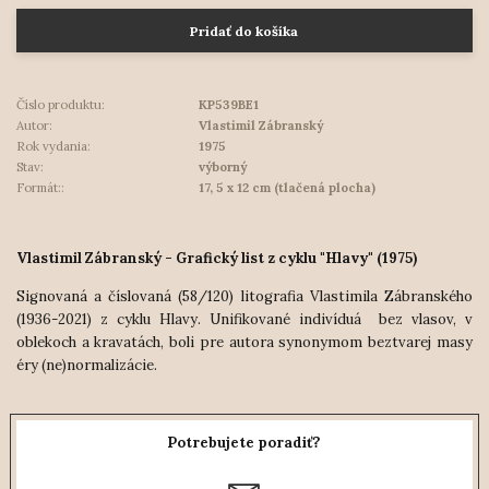
Pridať do košíka
Číslo produktu:
KP539BE1
Autor:
Vlastimil Zábranský
Rok vydania:
1975
Stav:
výborný
Formát::
17, 5 x 12 cm (tlačená plocha)
Vlastimil Zábranský - Grafický list z cyklu "Hlavy" (1975)
Signovaná a číslovaná (58/120) litografia Vlastimila Zábranského
(1936-2021) z cyklu Hlavy. Unifikované indivíduá bez vlasov, v
oblekoch a kravatách, boli pre autora synonymom beztvarej masy
éry (ne)normalizácie.
Potrebujete poradiť?