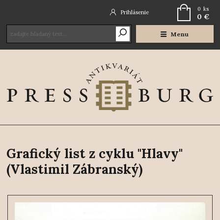
0
ks
Prihlásenie
0 €
Menu
Grafický list z cyklu "Hlavy"
(Vlastimil Zábranský)