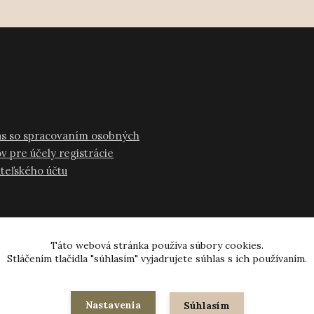
as so spracovaním osobných
v pre účely registrácie
ateľského účtu
Táto webová stránka používa súbory cookies.
Stláčením tlačidla "súhlasím" vyjadrujete súhlas s ich používaním.
© 2024-2026 všetky práva vyhradené
Nastavenia
Súhlasím