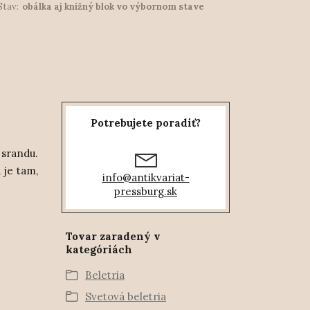
Stav:
obálka aj knižný blok vo výbornom stave
Potrebujete poradiť?
 srandu.
 je tam,
info@antikvariat-
pressburg.sk
Tovar zaradený v
kategóriách
Beletria
Svetová beletria