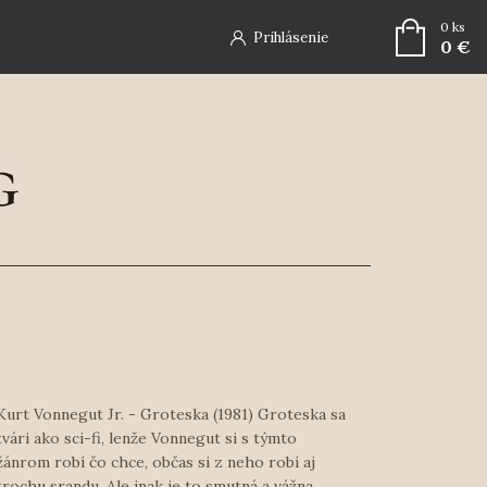
0
ks
Prihlásenie
0 €
Kurt Vonnegut Jr. - Groteska (1981) Groteska sa
tvári ako sci-fi, lenže Vonnegut si s týmto
žánrom robí čo chce, občas si z neho robí aj
trochu srandu. Ale inak je to smutná a vážna