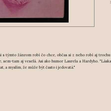
si s týmto žánrom robí čo chce, občas si z neho robí aj trochu
ie, sem-tam aj veselá. Asi ako humor Laurela a Hardyho. "Láska
dat, a myslím, že může být často i jedovatá."