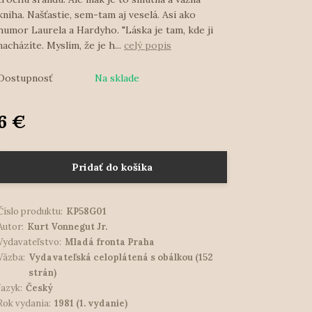
kniha. Našťastie, sem-tam aj veselá. Asi ako
humor Laurela a Hardyho. "Láska je tam, kde ji
nacházíte. Myslím, že je h...
celý popis
Dostupnosť
Na sklade
6 €
Pridať do košíka
Číslo produktu:
KP58G01
Autor:
Kurt Vonnegut Jr.
Vydavateľstvo:
Mladá fronta Praha
Väzba:
Vydavateľská celoplátená s obálkou (152
strán)
Jazyk:
Český
Rok vydania:
1981 (1. vydanie)