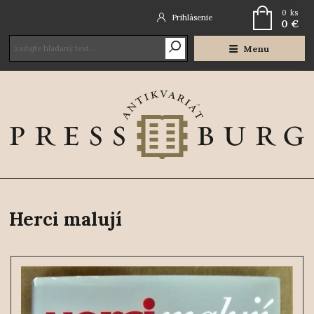
0
ks
Prihlásenie
0 €
Menu
Herci malují