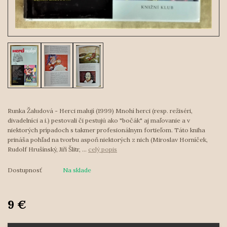
Runka Žaludová - Herci malují (1999) Mnohí herci (resp. režiséri,
divadelníci a i.) pestovali či pestujú ako "bočák" aj maľovanie a v
niektorých prípadoch s takmer profesionálnym fortieľom. Táto kniha
prináša pohľad na tvorbu aspoň niektorých z nich (Miroslav Horníček,
Rudolf Hrušínský, Jiří Šlitr, ...
celý popis
Dostupnosť
Na sklade
9 €