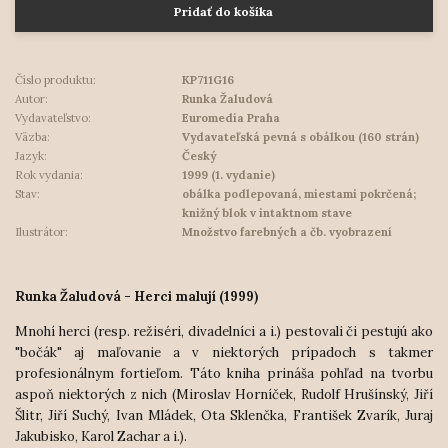
Pridať do košíka
Číslo produktu:
KP711G16
Autor:
Runka Žaludová
Vydavateľstvo:
Euromedia Praha
Väzba:
Vydavateľská pevná s obálkou (160 strán)
Jazyk:
Český
Rok vydania:
1999 (1. vydanie)
Stav:
obálka podlepovaná, miestami pokrčená;
knižný blok v intaktnom stave
Ilustrátor:
Množstvo farebných a čb. vyobrazení
Runka Žaludová - Herci malují (1999)
Mnohí herci (resp. režiséri, divadelníci a i.) pestovali či pestujú ako
"bočák" aj maľovanie a v niektorých prípadoch s takmer
profesionálnym fortieľom. Táto kniha prináša pohľad na tvorbu
aspoň niektorých z nich (Miroslav Horníček, Rudolf Hrušínský, Jiří
Šlitr, Jiří Suchý, Ivan Mládek, Ota Sklenčka, František Zvarík, Juraj
Jakubisko, Karol Zachar a i.).