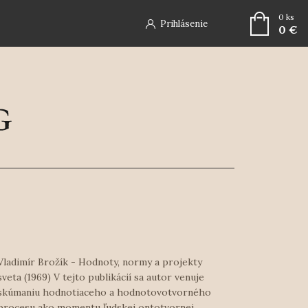
0
ks
Prihlásenie
0 €
Vladimír Brožík - Hodnoty, normy a projekty
sveta (1969) V tejto publikácií sa autor venuje
skúmaniu hodnotiaceho a hodnotovotvorného
procesu ako momentu ľudskej ontotvornej