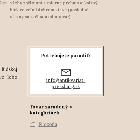
Stav:
väzba zožltnutá a mierne prehnutá; knižný
blok vo veľmi dobrom stave (posledné
strany sa začínajú odlupovať)
Potrebujete poradiť?
ľudskej
vé, lebo
info@antikvariat-
pressburg.sk
Tovar zaradený v
kategóriách
Filozofia