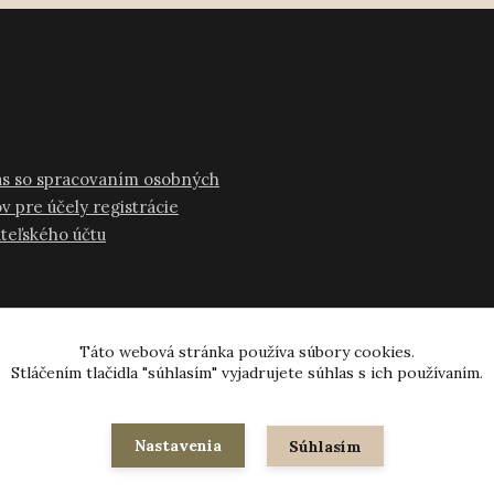
as so spracovaním osobných
v pre účely registrácie
ateľského účtu
Táto webová stránka používa súbory cookies.
Stláčením tlačidla "súhlasím" vyjadrujete súhlas s ich používaním.
© 2024-2026 všetky práva vyhradené
Nastavenia
Súhlasím
Vytvorené na
Eshop-rychlo.sk