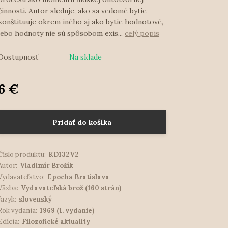
činnosti. Autor sleduje, ako sa vedomé bytie
konštituuje okrem iného aj ako bytie hodnotové,
lebo hodnoty nie sú spôsobom exis...
celý popis
Dostupnosť
Na sklade
6 €
Pridať do košíka
Číslo produktu:
KD132V2
Autor:
Vladimír Brožík
Vydavateľstvo:
Epocha Bratislava
Väzba:
Vydavateľská brož (160 strán)
Jazyk:
slovenský
Rok vydania:
1969 (1. vydanie)
Edícia:
Filozofické aktuality