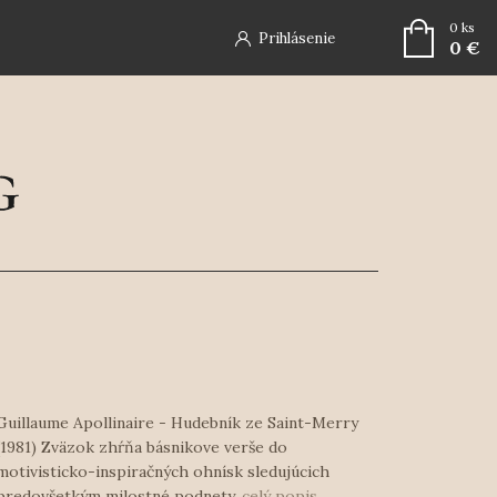
0
ks
Prihlásenie
0 €
Guillaume Apollinaire - Hudebník ze Saint-Merry
(1981) Zväzok zhŕňa básnikove verše do
motivisticko-inspiračných ohnísk sledujúcich
predovšetkým milostné podnety.
celý popis