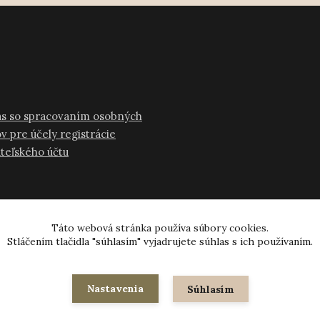
as so spracovaním osobných
v pre účely registrácie
ateľského účtu
Táto webová stránka používa súbory cookies.
Stláčením tlačidla "súhlasím" vyjadrujete súhlas s ich používaním.
© 2024-2026 všetky práva vyhradené
Nastavenia
Súhlasím
Vytvorené na
Eshop-rychlo.sk