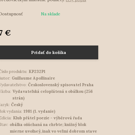
Dostupnosť
Na sklade
7 €
Pridať do košíka
Číslo produktu:
KP232P1
Autor:
Guillaume Apollinaire
Vydavateľstvo:
Československý spisovatel Praha
Väzba:
Vydavateľská celoplátená s obálkou (256
strán)
Jazyk:
Český
Rok vydania:
1981 (1. vydanie)
Edícia:
Klub přátel poezie - výběrová řada
Stav:
obálka ošúchaná na chrbte; knižný blok
mierne uvoľneý, inak vo veľmi dobrom stave