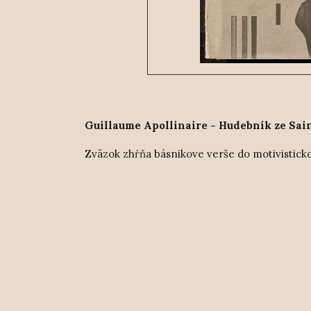
Guillaume Apollinaire - Hudebník ze Sain
Zväzok zhŕňa básnikove verše do motivistick