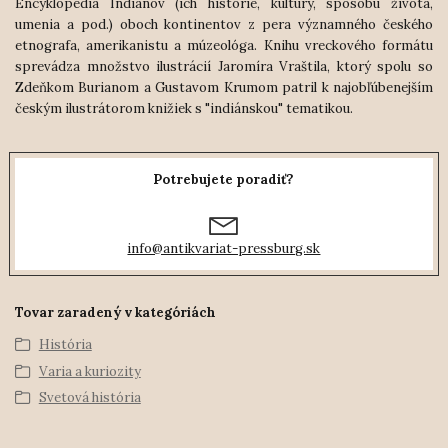
Encyklopédia Indiánov (ich histórie, kultúry, spôsobu života,
umenia a pod.) oboch kontinentov z pera významného českého
etnografa, amerikanistu a múzeológa. Knihu vreckového formátu
sprevádza množstvo ilustrácií Jaromíra Vraštila, ktorý spolu so
Zdeňkom Burianom a Gustavom Krumom patril k najobľúbenejším
českým ilustrátorom knižiek s "indiánskou" tematikou.
Potrebujete poradiť?
info@antikvariat-pressburg.sk
Tovar zaradený v kategóriách
História
Varia a kuriozity
Svetová história