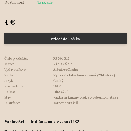
Dostupnosť
Na sklade
4 €
Pridať do košíka
Číslo produktu:
KP601G13
Autor:
Václav Šolc
Vydavateľstvo:
Albatros Praha
Väzba:
Vydavateľská laminovaná (294 strán)
Jazyk:
Český
Rok vydania:
1982
Edícia:
Oko (56.)
Stav:
väzba aj knižný blok vo výbornom stave
Ilustrátor:
Jaromír Vraštil
Václav Šolc - Indiánskou stezkou (1982)