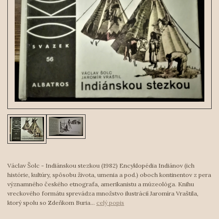
Václav Šolc - Indiánskou stezkou (1982) Encyklopédia Indiánov (ich
histórie, kultúry, spôsobu života, umenia a pod.) oboch kontinentov z pera
významného českého etnografa, amerikanistu a múzeológa. Knihu
vreckového formátu sprevádza množstvo ilustrácií Jaromíra Vraštila,
ktorý spolu so Zdeňkom Buria...
celý popis