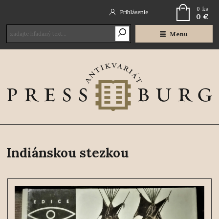
0
ks
Prihlásenie
0 €
Menu
Indiánskou stezkou