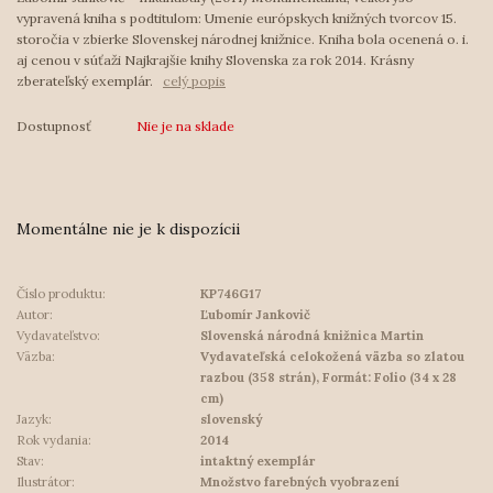
vypravená kniha s podtitulom: Umenie európskych knižných tvorcov 15.
storočia v zbierke Slovenskej národnej knižnice. Kniha bola ocenená o. i.
aj cenou v súťaži Najkrajšie knihy Slovenska za rok 2014. Krásny
zberateľský exemplár.
celý popis
Dostupnosť
Nie je na sklade
Momentálne nie je k dispozícii
Číslo produktu:
KP746G17
Autor:
Ľubomír Jankovič
Vydavateľstvo:
Slovenská národná knižnica Martin
Väzba:
Vydavateľská celokožená väzba so zlatou
razbou (358 strán), Formát: Folio (34 x 28
cm)
Jazyk:
slovenský
Rok vydania:
2014
Stav:
intaktný exemplár
Ilustrátor:
Množstvo farebných vyobrazení