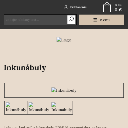
0
ks
Prihlásenie
0 €
Menu
Inkunábuly
Ľubomír Jankovič - Inkunábuly (2014) Monumentálna, veľkoryso