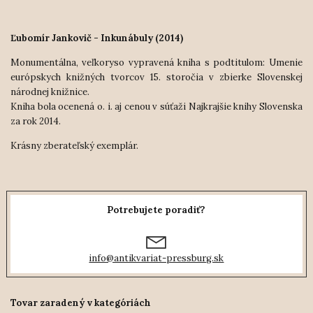
Ľubomír Jankovič - Inkunábuly (2014)
Monumentálna, veľkoryso vypravená kniha s podtitulom:
Umenie
európskych knižných tvorcov 15. storočia v zbierke Slovenskej
národnej knižnice.
Kniha bola ocenená o. i. aj cenou v súťaži Najkrajšie knihy Slovenska
za rok 2014.
Krásny zberateľský exemplár.
Potrebujete poradiť?
info@antikvariat-pressburg.sk
Tovar zaradený v kategóriách