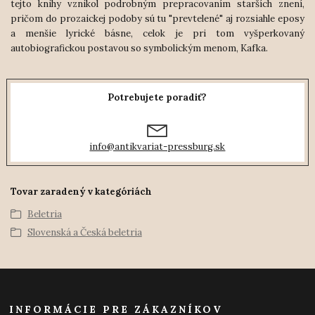
tejto knihy vznikol podrobným prepracovaním starších znení,
pričom do prozaickej podoby sú tu "prevtelené" aj rozsiahle eposy
a menšie lyrické básne, celok je pri tom vyšperkovaný
autobiografickou postavou so symbolickým menom, Kafka.
Potrebujete poradiť?
info@antikvariat-pressburg.sk
Tovar zaradený v kategóriách
Beletria
Slovenská a Česká beletria
INFORMÁCIE PRE ZÁKAZNÍKOV