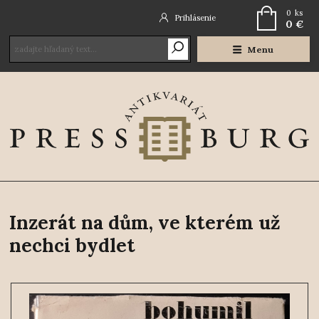
0
ks
Prihlásenie
0 €
Menu
Inzerát na dům, ve kterém už
nechci bydlet