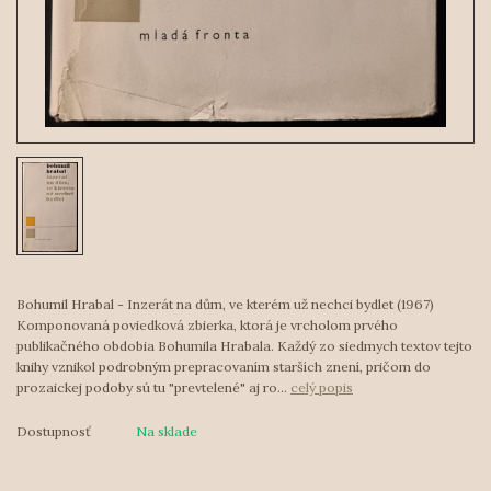
Bohumil Hrabal - Inzerát na dům, ve kterém už nechci bydlet (1967)
Komponovaná poviedková zbierka, ktorá je vrcholom prvého
publikačného obdobia Bohumila Hrabala. Každý zo siedmych textov tejto
knihy vznikol podrobným prepracovaním starších znení, pričom do
prozaickej podoby sú tu "prevtelené" aj ro...
celý popis
Dostupnosť
Na sklade