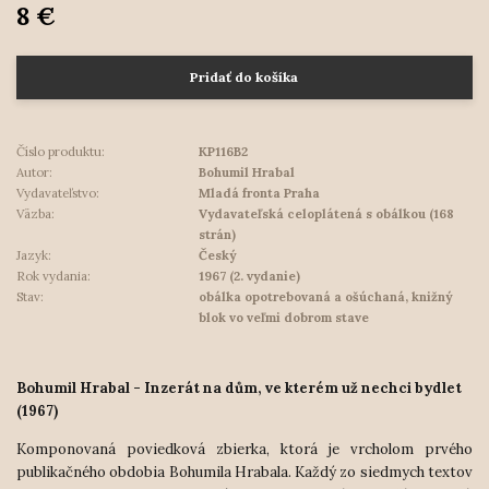
8 €
Pridať do košíka
Číslo produktu:
KP116B2
Autor:
Bohumil Hrabal
Vydavateľstvo:
Mladá fronta Praha
Väzba:
Vydavateľská celoplátená s obálkou (168
strán)
Jazyk:
Český
Rok vydania:
1967 (2. vydanie)
Stav:
obálka opotrebovaná a ošúchaná, knižný
blok vo veľmi dobrom stave
Bohumil Hrabal - Inzerát na dům, ve kterém už nechci bydlet
(1967)
Komponovaná poviedková zbierka, ktorá je vrcholom prvého
publikačného obdobia Bohumila Hrabala. Každý zo siedmych textov