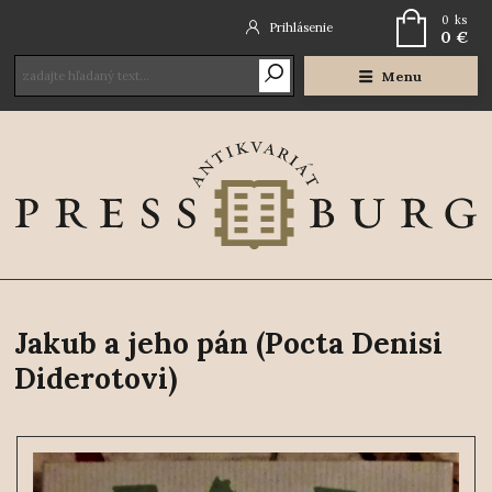
0
ks
Prihlásenie
0 €
Menu
Jakub a jeho pán (Pocta Denisi
Diderotovi)