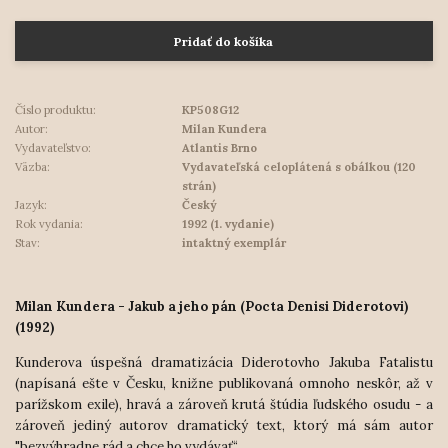
Pridať do košíka
Číslo produktu:
KP508G12
Autor:
Milan Kundera
Vydavateľstvo:
Atlantis Brno
Väzba:
Vydavateľská celoplátená s obálkou (120
strán)
Jazyk:
Český
Rok vydania:
1992 (1. vydanie)
Stav:
intaktný exemplár
Milan Kundera - Jakub a jeho pán (Pocta Denisi Diderotovi)
(1992)
Kunderova úspešná dramatizácia Diderotovho Jakuba Fatalistu
(napísaná ešte v Česku, knižne publikovaná omnoho neskôr, až v
parížskom exile), hravá a zároveň krutá štúdia ľudského osudu - a
zároveň jediný autorov dramatický text, ktorý má sám autor
"bezvýhradne rád a chce ho vydávať“.