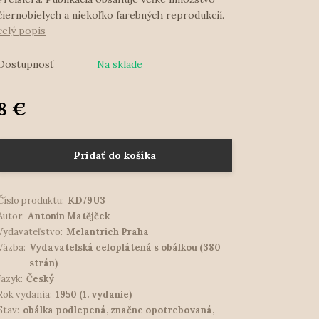
čiernobielych a niekoľko farebných reprodukcií.
celý popis
Dostupnosť
Na sklade
8 €
Pridať do košíka
Číslo produktu:
KD79U3
Autor:
Antonín Matějček
Vydavateľstvo:
Melantrich Praha
Väzba:
Vydavateľská celoplátená s obálkou (380
strán)
Jazyk:
Český
Rok vydania:
1950 (1. vydanie)
Stav:
obálka podlepená, značne opotrebovaná,