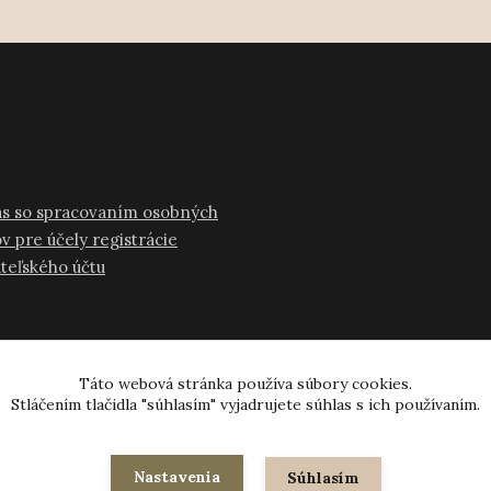
as so spracovaním osobných
v pre účely registrácie
ateľského účtu
Táto webová stránka používa súbory cookies.
Stláčením tlačidla "súhlasím" vyjadrujete súhlas s ich používaním.
© 2024-2026 všetky práva vyhradené
Nastavenia
Súhlasím