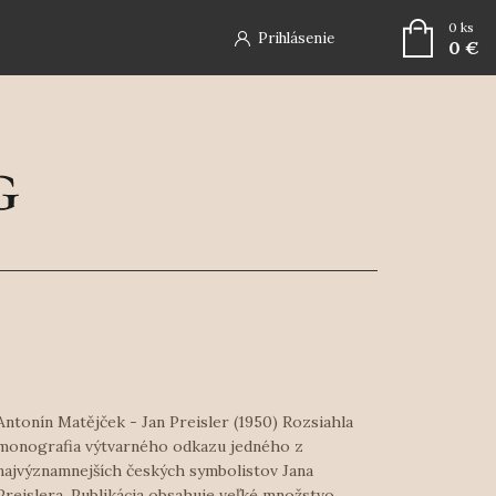
0
ks
Prihlásenie
0 €
Antonín Matějček - Jan Preisler (1950) Rozsiahla
monografia výtvarného odkazu jedného z
najvýznamnejších českých symbolistov Jana
Preislera. Publikácia obsahuje veľké množstvo