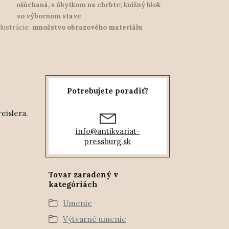
ošúchaná, s úbytkom na chrbte; knižný blok
vo výbornom stave
Ilustrácie:
množstvo obrazového materiálu
Potrebujete poradiť?
islera.
info@antikvariat-
pressburg.sk
Tovar zaradený v
kategóriách
Umenie
Výtvarné umenie