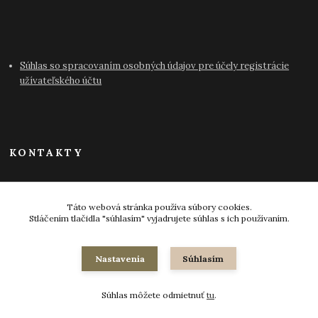
Súhlas so spracovaním osobných údajov pre účely registrácie
užívateľského účtu
KONTAKTY
info@antikvariat-pressburg.sk
Táto webová stránka používa súbory cookies.
Stláčením tlačidla "súhlasím" vyjadrujete súhlas s ich používaním.
Nastavenia
Súhlasím
© 2024-2026 všetky práva vyhradené
Súhlas môžete odmietnuť
tu
.
Vytvorené na
Eshop-rychlo.sk