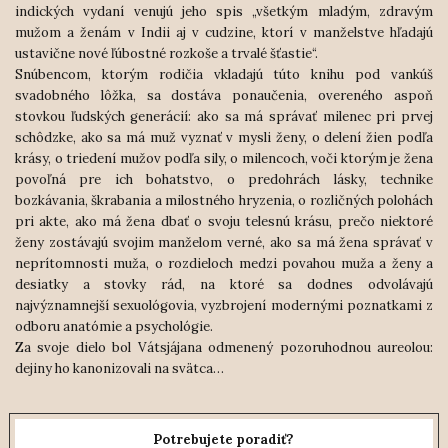
indických vydaní venujú jeho spis „všetkým mladým, zdravým
mužom a ženám v Indii aj v cudzine, ktorí v manželstve hľadajú
ustavične nové ľúbostné rozkoše a trvalé šťastie“.
Snúbencom, ktorým rodičia vkladajú túto knihu pod vankúš
svadobného lôžka, sa dostáva ponaučenia, overeného aspoň
stovkou ľudských generácií: ako sa má správať milenec pri prvej
schôdzke, ako sa má muž vyznať v mysli ženy, o delení žien podľa
krásy, o triedení mužov podľa sily, o milencoch, voči ktorým je žena
povoľná pre ich bohatstvo, o predohrách lásky, technike
bozkávania, škrabania a milostného hryzenia, o rozličných polohách
pri akte, ako má žena dbať o svoju telesnú krásu, prečo niektoré
ženy zostávajú svojim manželom verné, ako sa má žena správať v
neprítomnosti muža, o rozdieloch medzi povahou muža a ženy a
desiatky a stovky rád, na ktoré sa dodnes odvolávajú
najvýznamnejší sexuológovia, vyzbrojení modernými poznatkami z
odboru anatómie a psychológie.
Za svoje dielo bol Vátsjájana odmenený pozoruhodnou aureolou:
dejiny ho kanonizovali na svätca…
Potrebujete poradiť?