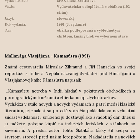
Vydavateľstvo:
SPEKTRUM Bratislava
Väzba:
Vydavateľská celoplátená s obálkou (192
strán)
Jazyk:
slovenský
Rok vydania:
1991 (3. vydanie)
Stav:
obálka podlepovaná s vyblednutým
chrbtom, knižný blok vo výbornom stave
Mallanága Vátsjájana - Kamasútra (1991)
Známi cestovatelia Miroslav Zikmund a Jiří Hanzelka vo svojej
reportáži z Indie a Nepálu nazvanej Svetadiel pod Himalájami o
Vátsjájanovej knihe Kámasútra napísali:
…Kámasútru netreba v Indii hľadať v pokútnych obchodíkoch s
pornografickými knižkami a zbierkami oplzlých obrázkov.
Vychádza v stále nových a nových vydaniach a pat
rí medzi klasickú
literatúru, jej znalosť sa po celé stáročia pokladala za nevyhnutnú
súčasť vzdelanosti, snúbenci ju dostávajú ako svadobný dar, dnes si
ju môžete pokojne kúpiť na indických letiskách v stánkoch so
suvenírmi. A predsa autor tohto Šlabikára lásky žil kedysi vo
štvrtom storočí pred naším letopočtom. Nakladatelia najnovších