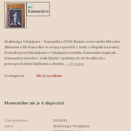
Mallanága Vátsjájana - Kamasútra (1991) Známi cestovatelia Miroslav
Zikmund a Jiří Hanzelka vo svojej reportáži z Indie a Nepálu nazvanej
Svetadiel pod Himalájami o Vátsjájanovej knihe Kámasútra napísali: …
Kámasútru netreba v Indii hľadať v pokútnych obchodíkoch s
pornografickými knižkami a zbierka...
celý popis
Dostupnosť
Nie je na sklade
Momentálne nie je k dispozícii
Číslo produktu:
KP245E1
Autor:
Mallanága Vátsjájana