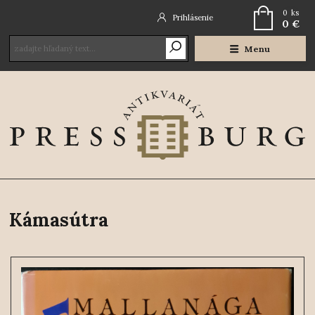
0
ks
Prihlásenie
0 €
Menu
Kámasútra