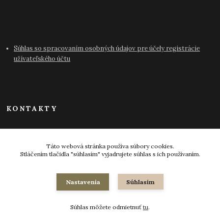
Súhlas so spracovaním osobných údajov pre účely registrácie
užívateľského účtu
KONTAKTY
info@antikvariat-pressburg.sk
Táto webová stránka používa súbory cookies.
Stláčením tlačidla "súhlasím" vyjadrujete súhlas s ich používaním.
Nastavenia
Súhlasím
© 2024-2026 všetky práva vyhradené
Súhlas môžete odmietnuť
tu
.
Vytvorené na
Eshop-rychlo.sk