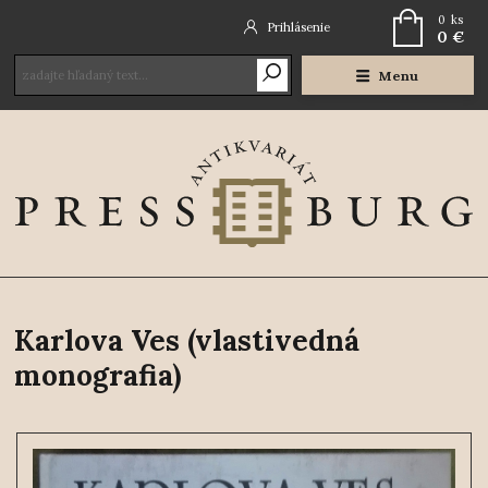
0
ks
Prihlásenie
0 €
Menu
Karlova Ves (vlastivedná
monografia)