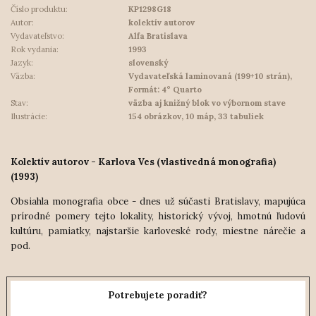
Číslo produktu:
KP1298G18
Autor:
kolektív autorov
Vydavateľstvo:
Alfa Bratislava
Rok vydania:
1993
Jazyk:
slovenský
Väzba:
Vydavateľská laminovaná (199+10 strán),
Formát: 4° Quarto
Stav:
väzba aj knižný blok vo výbornom stave
Ilustrácie:
154 obrázkov, 10 máp, 33 tabuliek
Kolektív autorov - Karlova Ves (vlastivedná monografia)
(1993)
Obsiahla monografia obce - dnes už súčasti Bratislavy, mapujúca
prírodné pomery tejto lokality, historický vývoj, hmotnú ľudovú
kultúru, pamiatky, najstaršie karloveské rody, miestne nárečie a
pod.
Potrebujete poradiť?