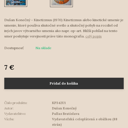
Dušan Konečný - Kinetizmus (1970) Kinetizmus alebo kinetické umenie je
umenie, ktoré používa skutočné svetlo a skutočný pohyb na rozdiel od
iných javov výtvarného umenia ako napr. op-art. Bližší pohľad na tento
smer poskytuje verejnosti práve táto monografia.
celý popis
Dostupnosť
Na sklade
7 €
Pridať do košíka
Číslo produktu:
KP342U1
Autor:
Dušan Konečný
Vydavateľstvo:
Pallas Bratislava
Väzba:
Vydavateľská celoplátená s obálkou (88
strán)