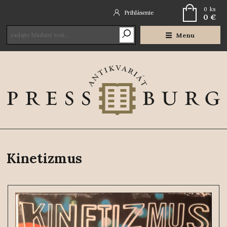
0
ks
Prihlásenie
0 €
Menu
Kinetizmus