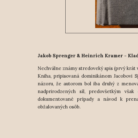
Jakob Sprenger & Heinrich Kramer - Klad
Nechválne známy stredoveký spis (prvý krát vyš
Kniha, pripisovaná dominikánom Jacobovi Sp
názoru, že autorom bol iba druhý z menovan
nadprirodzených síl, predovšetkým však č
dokumentované prípady a návod k prenas
obžalovaných osôb.