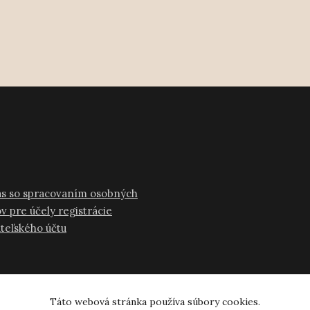
as so spracovaním osobných
v pre účely registrácie
ateľského účtu
Táto webová stránka používa súbory cookies.