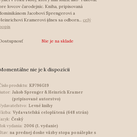
pre lovcov čarodejníc. Kniha, pripisovaná
dominikánom Jacobovi Sprengerovi a
Heinrichovi Kramerovi (dnes sa odborn...
celý
popis
Dostupnosť
Nie je na sklade
Momentálne nie je k dispozícii
Číslo produktu:
KP796G19
Autor:
Jakob Sprenger & Heinrich Kramer
(pripisované autorstvo)
Vydavateľstvo:
Levné knihy
Väzba:
Vydavateľská celoplátená (648 strán)
Jazyk:
Český
Rok vydania:
2006 (1. vydanie)
Stav:
na prednej doske väzby stopa po nálepke s