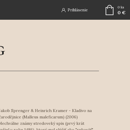
0
ks
Prihlásenie
0 €
Jakob Sprenger & Heinrich Kramer - Kladivo na
čarodějnice (Malleus maleficarum) (2006)
Nechválne známy stredoveký spis (prvý krát
vyšiel v roku 1486), ktorý mal slúžiť ako "rukoväť"