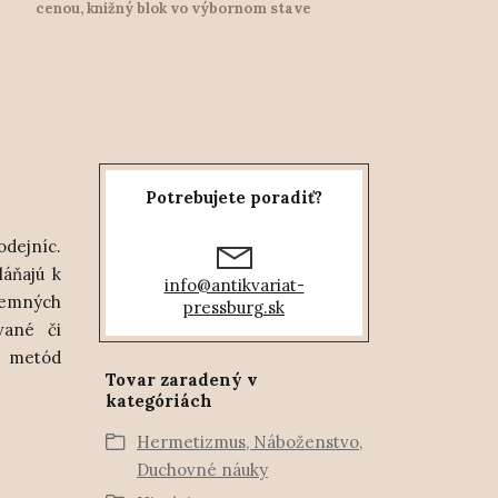
cenou, knižný blok vo výbornom stave
Potrebujete poradiť?
odejníc.
láňajú k
info@antikvariat-
 temných
pressburg.sk
vané či
" metód
Tovar zaradený v
kategóriách
Hermetizmus, Náboženstvo,
Duchovné náuky