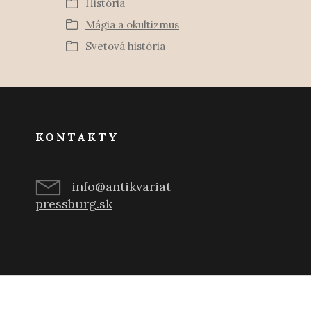
História
Mágia a okultizmus
Svetová história
KONTAKTY
info@antikvariat-
pressburg.sk