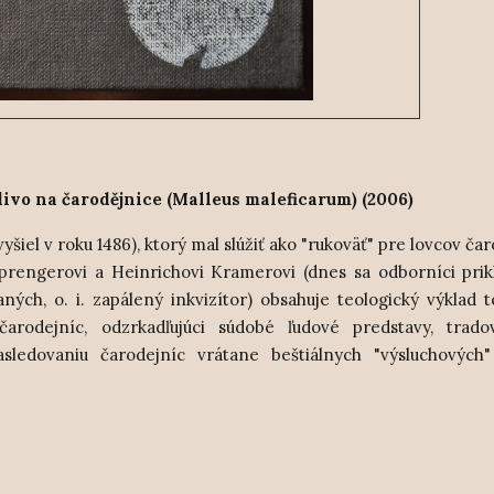
ivo na čarodějnice (Malleus maleficarum) (2006)
iel v roku 1486), ktorý mal slúžiť ako "rukoväť" pre lovcov čar
rengerovi a Heinrichovi Kramerovi (dnes sa odborníci prik
ých, o. i. zapálený inkvizítor) obsahuje teologický výklad
arodejníc, odzrkadľujúci súdobé ľudové predstavy, trado
ledovaniu čarodejníc vrátane beštiálnych "výsluchových