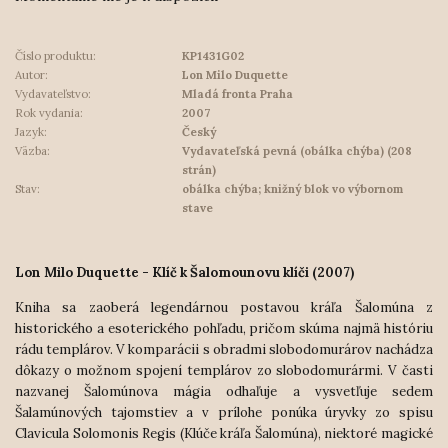
Číslo produktu:
KP1431G02
Autor:
Lon Milo Duquette
Vydavateľstvo:
Mladá fronta Praha
Rok vydania:
2007
Jazyk:
Český
Väzba:
Vydavateľská pevná (obálka chýba) (208
strán)
Stav:
obálka chýba; knižný blok vo výbornom
stave
Lon Milo Duquette - Klíč k Šalomounovu klíči (2007)
Kniha sa zaoberá legendárnou postavou kráľa Šalomúna z
historického a esoterického pohľadu, pričom skúma najmä históriu
rádu templárov. V komparácii s obradmi slobodomurárov nachádza
dôkazy o možnom spojení templárov zo slobodomurármi.
V časti
nazvanej Šalomúnova mágia odhaľuje a vysvetľuje sedem
Šalamúnových tajomstiev a v prílohe ponúka úryvky zo spisu
Clavicula Solomonis Regis (Klúče kráľa Šalomúna), niektoré magické