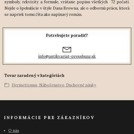
symboly, rekvizity a formule, vrátane popisu všetkých 72 pečatí.
Nejde o špekulácie v štyle Dana Browna, ale o odbornú prácu, ktorá
se napriek tomu číta ako napínavý román.
Potrebujete poradiť?
info@antikvariat-pressburg.sk
Tovar zaradený v kategóriách
Hermetizmus, Náboženstvo, Duchovné náuky
INFORMÁCIE PRE ZÁKAZNÍKOV
O nás