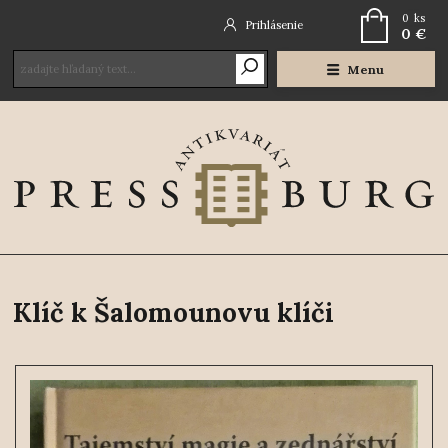
0
ks
Prihlásenie
0 €
Menu
Klíč k Šalomounovu klíči