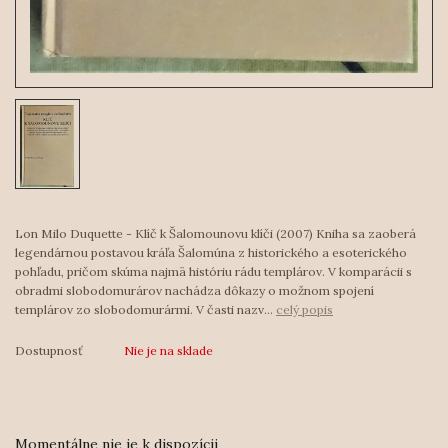
Lon Milo Duquette - Klíč k Šalomounovu klíči (2007) Kniha sa zaoberá
legendárnou postavou kráľa Šalomúna z historického a esoterického
pohľadu, pričom skúma najmä históriu rádu templárov. V komparácii s
obradmi slobodomurárov nachádza dôkazy o možnom spojení
templárov zo slobodomurármi. V časti nazv...
celý popis
Dostupnosť
Nie je na sklade
Momentálne nie je k dispozícii