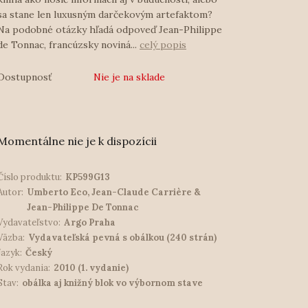
sa stane len luxusným darčekovým artefaktom?
Na podobné otázky hľadá odpoveď Jean-Philippe
de Tonnac, francúzsky noviná...
celý popis
Dostupnosť
Nie je na sklade
Momentálne nie je k dispozícii
Číslo produktu:
KP599G13
Autor:
Umberto Eco, Jean-Claude Carrière &
Jean-Philippe De Tonnac
Vydavateľstvo:
Argo Praha
Väzba:
Vydavateľská pevná s obálkou (240 strán)
Jazyk:
Český
Rok vydania:
2010 (1. vydanie)
Stav:
obálka aj knižný blok vo výbornom stave