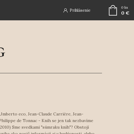
0
ks
Prihlásenie
0 €
Umberto eco, Jean-Claude Carrière, Jean-
Philippe de Tonnac - Knih se jen tak nezbavíme
(2010) Sme svedkami "súmraku kníh"? Obstojí
kniha ako nosič informácií aj v budúcnosti, alebo