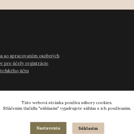
as so spracovaním osobných
v pre účely registrácie
ateľského účtu
Táto webová stránka používa súbory cookies.
Stláčením tlačidla "súhlasím" vyjadrujete súhlas s ich používaním.
© 2024-2026 všetky práva vyhradené
Nastavenia
Súhlasím