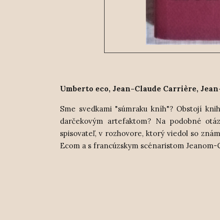
Umberto eco, Jean-Claude Carrière, Jean-
Sm
e svedkami "súmraku kníh"? Obstojí knih
darčekovým artefaktom? Na podobné otázk
spisovateľ, v rozhovore, ktorý viedol so z
Ecom a s francúzskym s
cénaristom Jeanom-