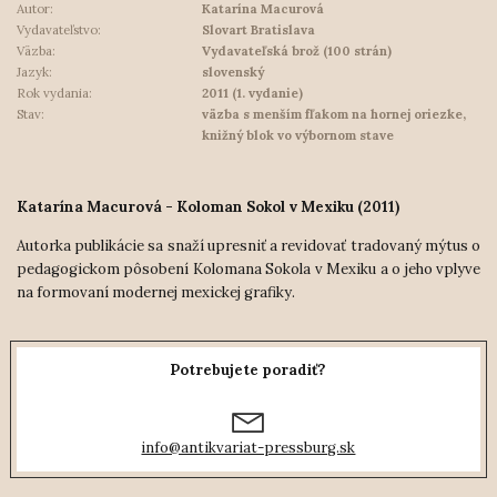
Autor:
Katarína Macurová
Vydavateľstvo:
Slovart Bratislava
Väzba:
Vydavateľská brož (100 strán)
Jazyk:
slovenský
Rok vydania:
2011 (1. vydanie)
Stav:
väzba s menším fľakom na hornej oriezke,
knižný blok vo výbornom stave
Katarína Macurová - Koloman Sokol v Mexiku (2011)
Autorka publikácie sa snaží upresniť a revidovať tradovaný mýtus o
pedagogickom pôsobení Kolomana Sokola v Mexiku a o jeho vplyve
na formovaní modernej mexickej grafiky.
Potrebujete poradiť?
info@antikvariat-pressburg.sk