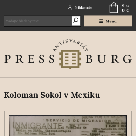
0
ks
Prihlásenie
0 €
Menu
Koloman Sokol v Mexiku