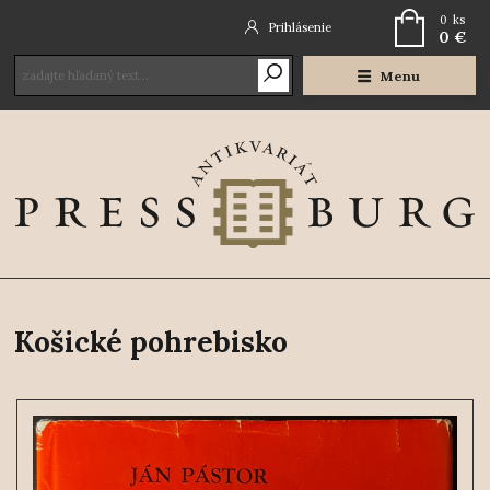
0
ks
Prihlásenie
0 €
Menu
Košické pohrebisko