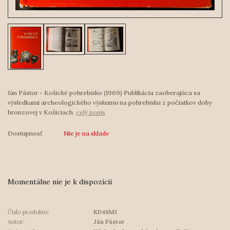
Ján Pástor - Košické pohrebisko (1969) Publikácia zaoberajúca sa
výsledkami archeologického výskumu na pohrebisku z počiatkov doby
bronzovej v Košiciach.
celý popis
Dostupnosť
Nie je na sklade
Momentálne nie je k dispozícii
Číslo produktu:
KD46M1
Autor:
Ján Pástor