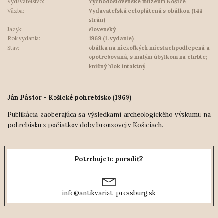
Vydavateľstvo:
Východoslovenské múzeum Košice
Väzba:
Vydavateľská celoplátená s obálkou (144
strán)
Jazyk:
slovenský
Rok vydania:
1969 (1. vydanie)
Stav:
obálka na niekoľkých miestachpodlepená a
opotrebovaná, s malým úbytkom na chrbte;
knižný blok intaktný
Ján Pástor - Košické pohrebisko (1969)
Publikácia zaoberajúca sa výsledkami archeologického výskumu na
pohrebisku z počiatkov doby bronzovej v Košiciach.
Potrebujete poradiť?
info@antikvariat-pressburg.sk