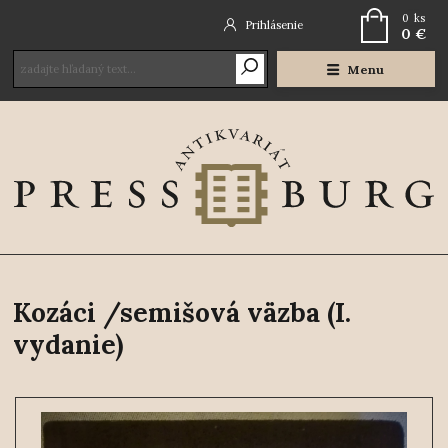
0
ks
Prihlásenie
0 €
Menu
Kozáci /semišová väzba (I.
vydanie)