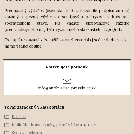
"Komorná knižnica Elánu", zberateľmi označovaná aj ako "KKE".
Prednostný výtlačok (exemplár č. 10 s faksimile podpisu autora)
viazaný v pevnej väzbe so semišovým pokryvom v krásnom,
zberateľskom stave. Na vakáte slepotlačové razítko
predchádzajúceho majiteľa, významného slovenského typografa.
Exempláre viazané v "semiši" sa na zberateľskej scéne dodnes tešia
mimoriadnej obľube.
Potrebujete poradiť?
info@antikvariat-pressburg.sk
Tovar zaradený v kategóriách
Beletria
Bibliofílie, krásne knihy, pekné väzby a úpravy
Svetová beletria