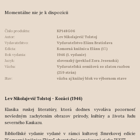
Momentálne nie je k dispozícii
Číslo produktu:
KP148G06
Autor:
Lev Nikolajevič Tolstoj
Vydavateľstvo:
Vydavateľstvo Elánu Bratislava
Edícia:
Komorná knižnica Elánu (17.)
Rok vydania:
1946 (1. vydanie)
Jazyk:
slovenský (preklad Zora Jesenská)
Väzba:
Vydavateľská semišová so zlatou razbou
(259 strán)
Stav:
väzba aj knižný blok vo výbornom stave
Lev Nikolajevič Tolstoj - Kozáci (1946)
Klasika ruskej literatúry, ktorá dodnes vyvoláva pozornosť
nevšedným zachytením obrazov prírody, kultúry a života ľudu
severného Kaukazu.
Bibliofilské vydanie vydané v rámci kultovej Smrekovej edície