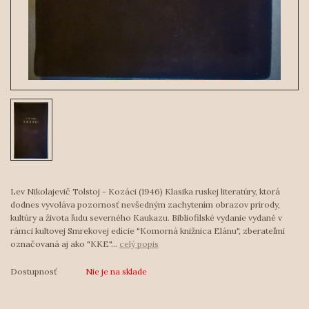
Lev Nikolajevič Tolstoj - Kozáci (1946) Klasika ruskej literatúry, ktorá
dodnes vyvoláva pozornosť nevšedným zachytením obrazov prírody,
kultúry a života ľudu severného Kaukazu. Bibliofilské vydanie vydané v
rámci kultovej Smrekovej edície "Komorná knižnica Elánu", zberateľmi
označovaná aj ako "KKE"...
celý popis
Dostupnosť
Nie je na sklade