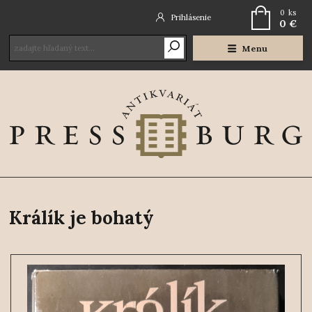
0
ks
Prihlásenie
0 €
Menu
Králík je bohatý