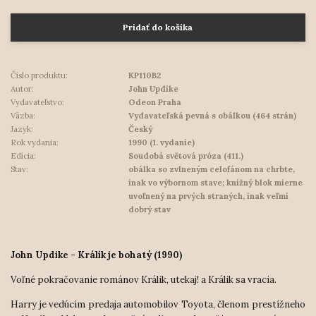
Pridať do košíka
Číslo produktu:
KP110B2
Autor:
John Updike
Vydavateľstvo:
Odeon Praha
Väzba:
Vydavateľská pevná s obálkou (464 strán)
Jazyk:
Český
Rok vydania:
1990 (1. vydanie)
Edícia:
Soudobá světová próza (411.)
Stav:
obálka so zvlneným celofánom na chrbte,
inak vo výbornom stave; knižný blok mierne
uvoľnený na prvých straných, inak veľmi
dobrý stav
John Updike - Králík je bohatý (1990)
Voľné pokračovanie románov Králik, utekaj! a Králik sa vracia.
Harry je vedúcim predaja automobilov Toyota, členom prestížneho