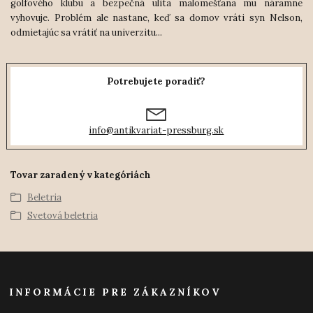
golfového klubu a bezpečná ulita malomešťana mu náramne
vyhovuje. Problém ale nastane, keď sa domov vráti syn Nelson,
odmietajúc sa vrátiť na univerzitu...
Potrebujete poradiť?
info@antikvariat-pressburg.sk
Tovar zaradený v kategóriách
Beletria
Svetová beletria
INFORMÁCIE PRE ZÁKAZNÍKOV