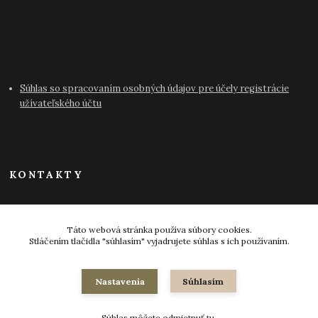
Súhlas so spracovaním osobných údajov pre účely registrácie
užívateľského účtu
KONTAKTY
info@antikvariat-pressburg.sk
Táto webová stránka používa súbory cookies.
Stláčením tlačidla "súhlasím" vyjadrujete súhlas s ich používaním.
Nastavenia
Súhlasím
© 2024-2026 všetky práva vyhradené
Súhlas môžete odmietnuť
tu
.