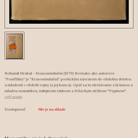
Bohumil Hrabal - Krasosmutnění (1979) Rovnako ako autorove
"Postřižiny" je "Krasosmutnění" poetickým návratom do obdobia detstva
a mladosti v období vojny (a jej konca). Opäť sa tu stretávame s krásnou a
mladou maminkou, milujúcim tatinom a fešáckym strýkom "Pepinem".
celý popis
Dostupnosť
Nie je na sklade