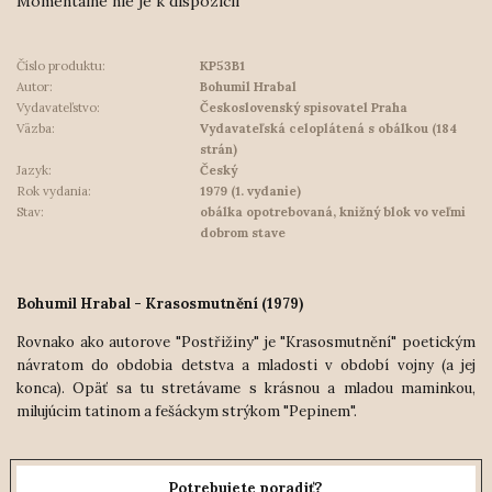
Momentálne nie je k dispozícii
Číslo produktu:
KP53B1
Autor:
Bohumil Hrabal
Vydavateľstvo:
Československý spisovatel Praha
Väzba:
Vydavateľská celoplátená s obálkou (184
strán)
Jazyk:
Český
Rok vydania:
1979 (1. vydanie)
Stav:
obálka opotrebovaná, knižný blok vo veľmi
dobrom stave
Bohumil Hrabal - Krasosmutnění (1979)
Rovnako ako autorove "Postřižiny" je "Krasosmutnění" poetickým
návratom do obdobia detstva a mladosti v období vojny (a jej
konca). Opäť sa tu stretávame s krásnou a mladou maminkou,
milujúcim tatinom a fešáckym strýkom "Pepinem".
Potrebujete poradiť?