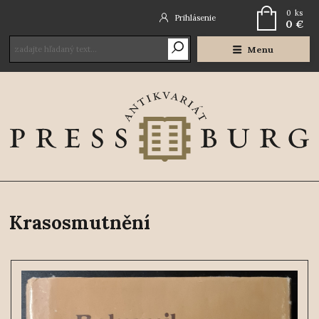
0
ks
Prihlásenie
0 €
Menu
Krasosmutnění