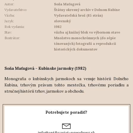
Autor:
Soňa Maťugová
Vydavateľstvo:
Štátny okresný archív v Dolnom Kubíne
Väzba:
Vydavateľská brož (85 strán)
Jazyk:
slovenský
Rok vydania:
1982
Stav:
väzba aj knižný blok vo výbornom stave
Ilustrátor:
Množstvo monochrómnych (do sépie
tónovaných) fotografií a reprodukcií
historických dokumentov
Soňa Maťugová - Kubínske jarmoky (1982)
Monografia o kubínskych jarmokoch sa venuje histórii Dolného
Kubína, trhovým právam tohto mestečka, trhovému poriadku a
stručnej histórii trhov, jarmokov a obchodu.
Potrebujete poradiť?
info@antikvariat-pressburg.sk