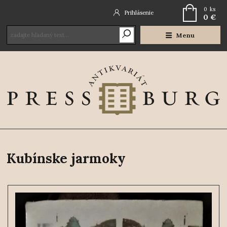
0
ks
Prihlásenie
0 €
Menu
Kubínske jarmoky