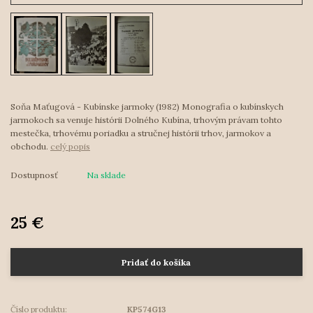
Soňa Maťugová - Kubínske jarmoky (1982) Monografia o kubínskych
jarmokoch sa venuje histórii Dolného Kubína, trhovým právam tohto
mestečka, trhovému poriadku a stručnej histórii trhov, jarmokov a
obchodu.
celý popis
Dostupnosť
Na sklade
25 €
Pridať do košíka
Číslo produktu:
KP574G13