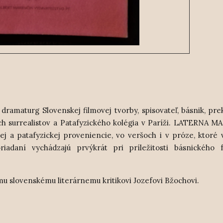
dramaturg Slovenskej filmovej tvorby, spisovateľ, básnik, prek
ch surrealistov a Patafyzického kolégia v Paríži. LATERNA M
ej a patafyzickej proveniencie, vo veršoch i v próze, kt
oré 
iadaní vychádzajú prvýkrát pri príležitosti básnického fe
u slovenskému literárnemu kritikovi Jozefovi Bžochovi.