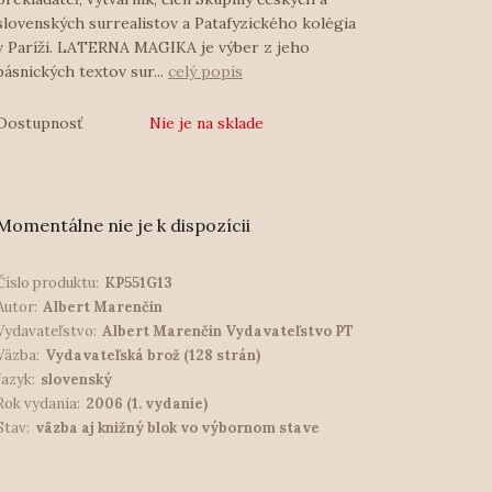
slovenských surrealistov a Patafyzického kolégia
v Paríži. LATERNA MAGIKA je výber z jeho
básnických textov sur...
celý popis
Dostupnosť
Nie je na sklade
Momentálne nie je k dispozícii
Číslo produktu:
KP551G13
Autor:
Albert Marenčin
Vydavateľstvo:
Albert Marenčin Vydavateľstvo PT
Väzba:
Vydavateľská brož (128 strán)
Jazyk:
slovenský
Rok vydania:
2006 (1. vydanie)
Stav:
väzba aj knižný blok vo výbornom stave