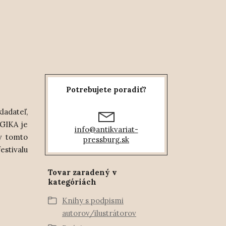
Potrebujete poradiť?
ladateľ,
AGIKA je
info@antikvariat-
v tomto
pressburg.sk
stivalu
Tovar zaradený v
kategóriách
Knihy s podpismi
autorov/ilustrátorov