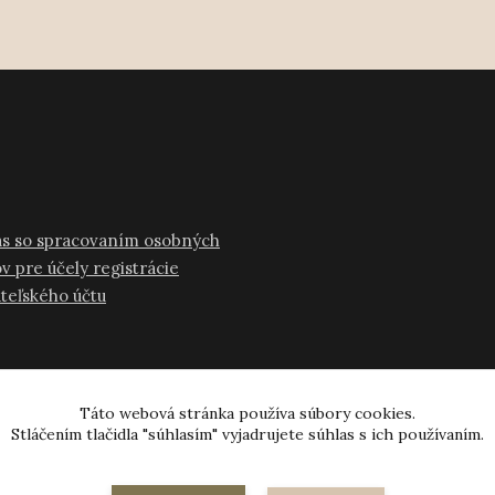
as so spracovaním osobných
v pre účely registrácie
ateľského účtu
Táto webová stránka používa súbory cookies.
Stláčením tlačidla "súhlasím" vyjadrujete súhlas s ich používaním.