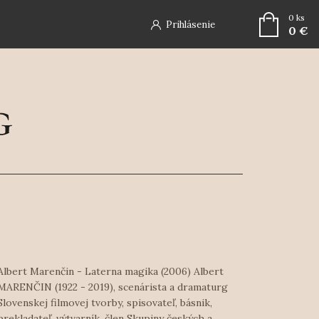
0
ks
Prihlásenie
0 €
Albert Marenčin - Laterna magika (2006) Albert
MARENČIN (1922 - 2019), scenárista a dramaturg
Slovenskej filmovej tvorby, spisovateľ, básnik,
prekladateľ, výtvarník, člen Skupiny českých a