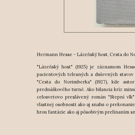
Hermann Hesse - Lázeňský host, Cesta do Nor
"Lázeňský host" (1925) je záznamom Hes
pacientových telesných a duševných stavo
"Cesta do Norimberka" (1927), kde auto
prednáškového turné. Ako bilan
cia kríz min
celosvetovo preslávený román "Stepní vlk
vlastnej osobnosti ako aj snahu o prekonani
hrou fantázie ako aj pôsobivým prelínaním sn