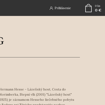
0
ks
Prihlásenie
0 €
Hermann Hesse - Lázeňský host, Cesta do
Norimberka, Stepní vlk (2001) "Lázeňský host"
(1925) je záznamom Hesseho liečebného pobytu
v Badene pri Zürichu predstavujúc rozbor