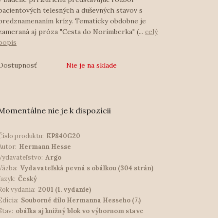
pacientových telesných a duševných stavov s
predznamenaním krízy. Tematicky obdobne je
zameraná aj próza "Cesta do Norimberka" (...
celý
popis
Dostupnosť
Nie je na sklade
Momentálne nie je k dispozícii
Číslo produktu:
KP840G20
Autor:
Hermann Hesse
Vydavateľstvo:
Argo
Väzba:
Vydavateľská pevná s obálkou (304 strán)
Jazyk:
Český
Rok vydania:
2001 (1. vydanie)
Edícia:
Souborné dílo Hermanna Hesseho (7.)
Stav:
obálka aj knižný blok vo výbornom stave