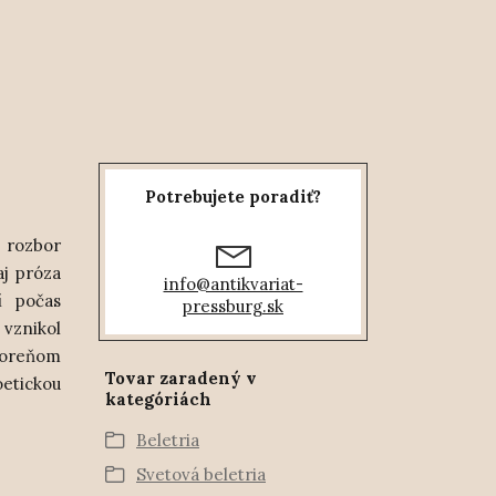
Potrebujete poradiť?
c rozbor
j próza
info@antikvariat-
í počas
pressburg.sk
 vznikol
koreňom
Tovar zaradený v
oetickou
kategóriách
Beletria
Svetová beletria