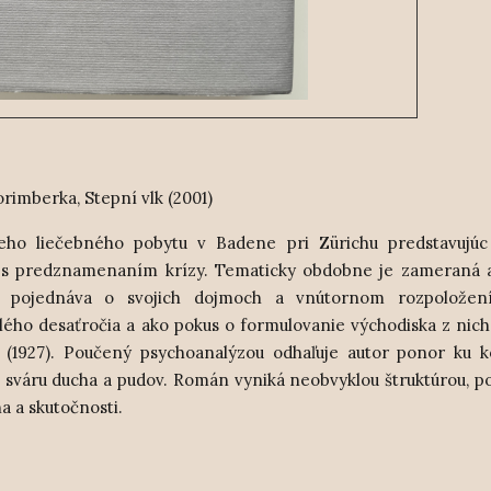
imberka, Stepní vlk (2001)
seho liečebného pobytu v Badene pri
Zürichu
predstavujú
v s predznamenaním krízy. Tematicky obdobne je zameraná a
r pojednáva o svojich dojmoch a vnútornom rozpoložen
ulého desaťročia a ako pokus o formulovanie východiska z nich
" (1927). Poučený psychoanalýzou odhaľuje autor ponor ku 
e sváru ducha a pudov. Román vyniká neobvyklou štruktúrou, p
a a skutočnosti.