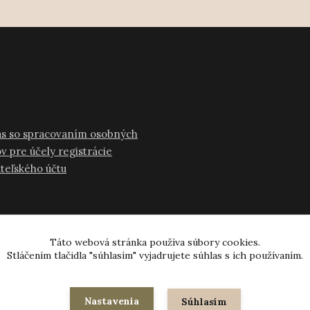
as so spracovaním osobných
v pre účely registrácie
ateľského účtu
Táto webová stránka používa súbory cookies.
Stláčením tlačidla "súhlasím" vyjadrujete súhlas s ich používaním.
© 2024-2026 všetky práva vyhradené
Nastavenia
Súhlasím