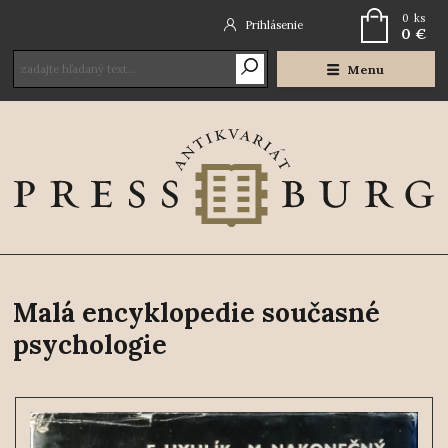
0
ks
Prihlásenie
0 €
Menu
Malá encyklopedie současné
psychologie