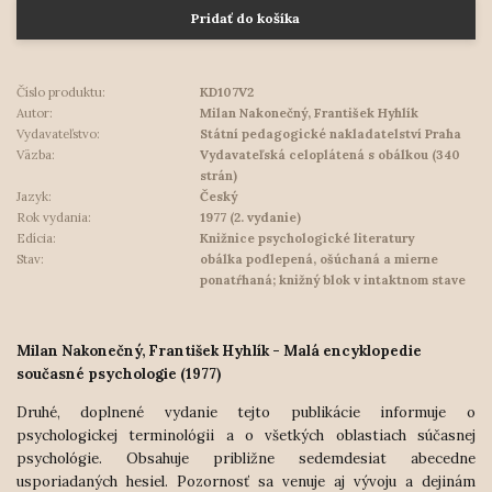
Pridať do košíka
Číslo produktu:
KD107V2
Autor:
Milan Nakonečný, František Hyhlík
Vydavateľstvo:
Státní pedagogické nakladatelství Praha
Väzba:
Vydavateľská celoplátená s obálkou (340
strán)
Jazyk:
Český
Rok vydania:
1977 (2. vydanie)
Edícia:
Knižnice psychologické literatury
Stav:
obálka podlepená, ošúchaná a mierne
ponatŕhaná; knižný blok v intaktnom stave
Milan Nakonečný, František Hyhlík - Malá encyklopedie
současné psychologie (1977)
Druhé, doplnené vydanie tejto publikácie informuje o
psychologickej terminológii a o všetkých oblastiach súčasnej
psychológie. Obsahuje približne sedemdesiat abecedne
usporiadaných hesiel. Pozornosť sa venuje aj vývoju a dejinám