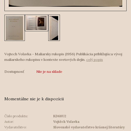
Vojtech Volavka - Maliarsky rukopis (1956) Publikácia približujúca vývoj
maliarskeho rukopisu v kontexte svetových dejín.
celý popis
Dostupnosť
Nie je na sklade
Momentálne nie je k dispozícii
Číslo produktu:
KD68U2
Autor:
Vojtěch Volavka
Vydavateľstvo:
Slovenské vydavateľstvo krásnej literatúry