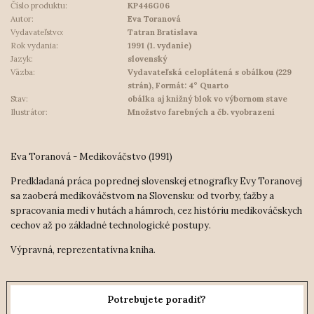
Číslo produktu:
KP446G06
Autor:
Eva Toranová
Vydavateľstvo:
Tatran Bratislava
Rok vydania:
1991 (1. vydanie)
Jazyk:
slovenský
Väzba:
Vydavateľská celoplátená s obálkou (229
strán), Formát: 4° Quarto
Stav:
obálka aj knižný blok vo výbornom stave
Ilustrátor:
Množstvo farebných a čb. vyobrazení
Eva Toranová - Medikováčstvo (1991)
Predkladaná práca poprednej slovenskej etnografky Evy Toranovej
sa zaoberá medikováčstvom na Slovensku: od tvorby, ťažby a
spracovania medi v hutách a hámroch, cez históriu medikováčskych
cechov až po základné technologické postupy.
Výpravná, reprezentatívna kniha.
Potrebujete poradiť?