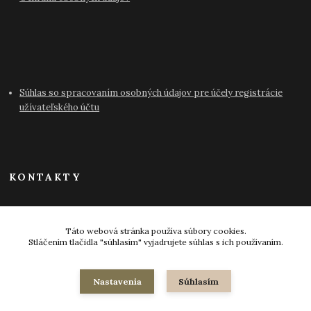
Súhlas so spracovaním osobných údajov pre účely registrácie
užívateľského účtu
KONTAKTY
info@antikvariat-pressburg.sk
Táto webová stránka používa súbory cookies.
Stláčením tlačidla "súhlasím" vyjadrujete súhlas s ich používaním.
Nastavenia
Súhlasím
© 2024-2026 všetky práva vyhradené