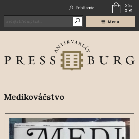
0
ks
Prihlásenie
0 €
Menu
Medikováčstvo