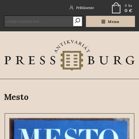
0
ks
Prihlásenie
0 €
Menu
Mesto