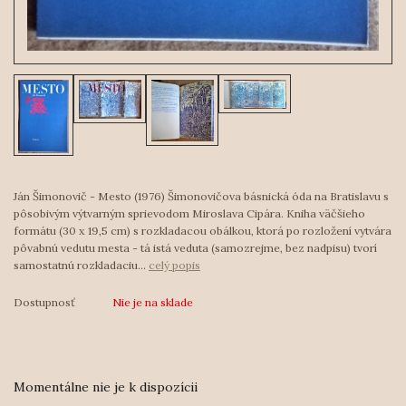
Ján Šimonovič - Mesto (1976) Šimonovičova básnická óda na Bratislavu s
pôsobivým výtvarným sprievodom Miroslava Cipára. Kniha väčšieho
formátu (30 x 19,5 cm) s rozkladacou obálkou, ktorá po rozložení vytvára
pôvabnú vedutu mesta - tá istá veduta (samozrejme, bez nadpisu) tvorí
samostatnú rozkladaciu...
celý popis
Dostupnosť
Nie je na sklade
Momentálne nie je k dispozícii