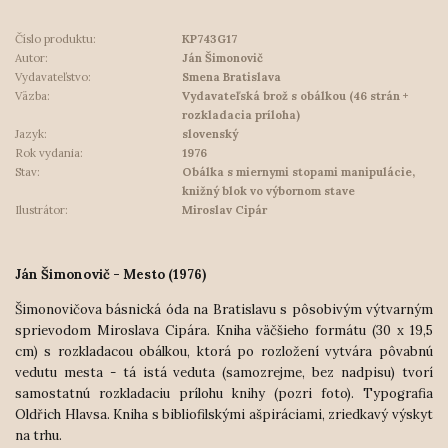
Číslo produktu:
KP743G17
Autor:
Ján Šimonovič
Vydavateľstvo:
Smena Bratislava
Väzba:
Vydavateľská brož s obálkou (46 strán +
rozkladacia príloha)
Jazyk:
slovenský
Rok vydania:
1976
Stav:
Obálka s miernymi stopami manipulácie,
knižný blok vo výbornom stave
Ilustrátor:
Miroslav Cipár
Ján Šimonovič - Mesto (1976)
Šimonovičova básnická óda na Bratislavu s pôsobivým výtvarným
sprievodom Miroslava Cipára. Kniha väčšieho formátu (
30 x 19,5
cm) s rozkladacou obálkou, ktorá po rozložení vytvára pôvabnú
vedutu mesta - tá istá veduta (samozrejme, bez nadpisu) tvorí
samostatnú rozkladaciu prílohu knihy (pozri foto). Typografia
Oldřich Hlavsa. Kniha s bibliofilskými ašpiráciami, zriedkavý výskyt
na trhu.