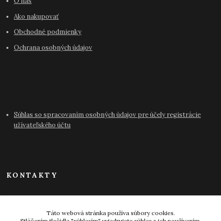
O nás
Ako nakupovať
Obchodné podmienky
Ochrana osobných údajov
Súhlas so spracovaním osobných údajov pre účely registrácie
užívateľského účtu
KONTAKTY
info@antikvariat-pressburg.sk
Táto webová stránka používa súbory cookies.
Stláčením tlačidla "súhlasím" vyjadrujete súhlas s ich používaním.