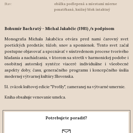
Stav:
obálka podlepená a miestami mierne
ponatŕhaná, knižný blok intaktný
Bohumír Bachratý - Michal Jakabčic (1981) /s podpisom
Monografia Michala Jakabčica otvára pred nami čarovný svet
poetických predstáv, túžob, snov a spomienok. Tento svet začal
postupne objavovať a spoznávať v sústredenom procese tvorivého
hľadania a nachádzania, v ktorom sa stretli v harmonickej podobe i
osobitnej autorskej syntéze viaceré individuálne i všeobecné
aspekty doby, času, generačn
ého programu i koncepčného úsilia
modernej výtvarnej kultúry Slovenska.
51. zväzok kultovej edície "Profily", zameranej na výtvarné umernie.
Kniha obsahuje venovanie umelca.
Potrebujete poradiť?