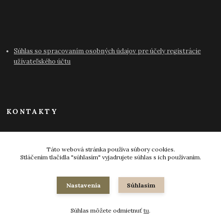
Súhlas so spracovaním osobných údajov pre účely registrácie
užívateľského účtu
KONTAKTY
info@antikvariat-pressburg.sk
Táto webová stránka používa súbory cookies.
Stláčením tlačidla "súhlasím" vyjadrujete súhlas s ich používaním.
Nastavenia
Súhlasím
© 2024-2026 všetky práva vyhradené
Súhlas môžete odmietnuť
tu
.
Vytvorené na
Eshop-rychlo.sk