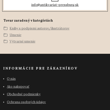
info@antikvariat-pressburg.sk
Tovar zaradený v kategóriách
Knihy s podpismi autorov/ilustrátorov
Umenie
Výtvarné umenie
INFORMÁCIE PRE ZÁKAZNÍKOV
O nás
Ako nakupovať
Obchodné podmienky
Ochrana osobných údajov