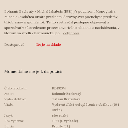
Bohumír Bachratý - Michal Jakabčic (1981) /s podpisom Monografia
Michala Jakabčica otvára pred nami čarovný svet poetických predstáv,
túžob, snov a spomienok. Tento svet začal postupne objavovať a
spoznávať v sústredenom procese tvorivého hľadania a nachádzania, v
ktorom sa stretli v harmonickej po...
celý popis
Dostupnosť
Nie je na sklade
Momentálne nie je k dispozícii
Číslo produktu:
KD192V4
Autor:
Bohumír Bachratý
Vydavateľstvo:
Tatran Bratislava
Väzba:
Vydavateľská celoplátená s obálkou (104
strán)
Jazyk:
slovenský
Rok vydania:
1981 (1. vydanie)
Edícia:
Profily (51.)