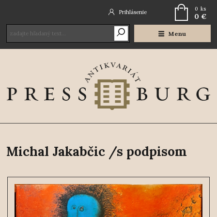
0
ks
Prihlásenie
0 €
Menu
Michal Jakabčic /s podpisom