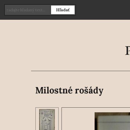
Hľadať
Milostné rošády