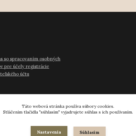
as so spracovaním osobných
v pre účely registrácie
ateľského účtu
Táto webová stránka používa súbory cookies.
Stláčením tlačidla "súhlasím" vyjadrujete súhlas s ich používaním.
© 2024-2026 všetky práva vyhradené
Nastavenia
Súhlasím