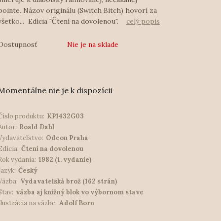
pointe. Názov originálu (Switch Bitch) hovorí za
všetko... Edícia "Čtení na dovolenou".
celý popis
Dostupnosť
Nie je na sklade
Momentálne nie je k dispozícii
Číslo produktu:
KP1432G03
Autor:
Roald Dahl
Vydavateľstvo:
Odeon Praha
Edícia:
Čtení na dovolenou
Rok vydania:
1982 (1. vydanie)
Jazyk:
Český
Väzba:
Vydavateľská brož (162 strán)
Stav:
väzba aj knižný blok vo výbornom stave
Ilustrácia na väzbe:
Adolf Born