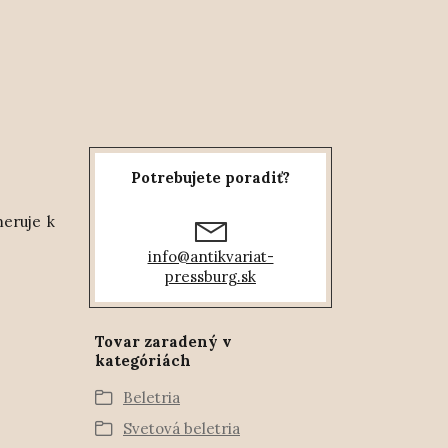
Potrebujete poradiť?
meruje k
info@antikvariat-
pressburg.sk
Tovar zaradený v
kategóriách
Beletria
Svetová beletria