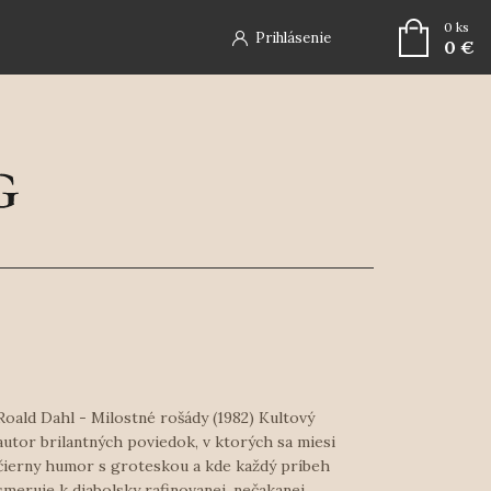
0
ks
Prihlásenie
0 €
Roald Dahl - Milostné rošády (1982) Kultový
autor brilantných poviedok, v ktorých sa miesi
čierny humor s groteskou a kde každý príbeh
smeruje k diabolsky rafinovanej, nečakanej