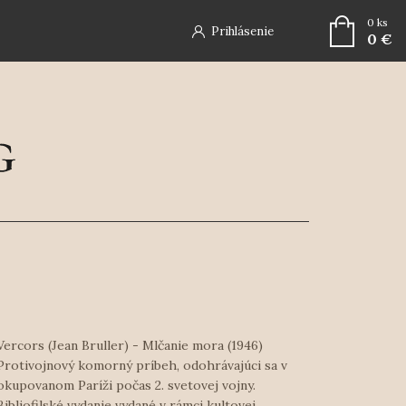
0
ks
Prihlásenie
0 €
Vercors (Jean Bruller) - Mlčanie mora (1946)
Protivojnový komorný príbeh, odohrávajúci sa v
okupovanom Paríži počas 2. svetovej vojny.
Bibliofilské vydanie vydané v rámci kultovej