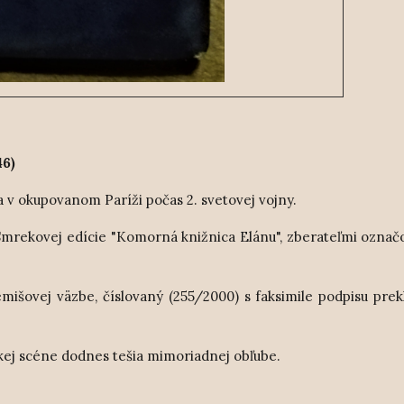
46)
 v okupovanom Paríži počas 2. svetovej vojny.
 Smrekovej edície "Komorná knižnica Elánu", zberateľmi označ
išovej väzbe, číslovaný (255/2000) s faksimile podpisu prek
kej scéne dodnes tešia mimoriadnej obľube.