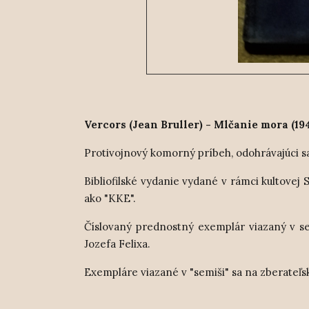
Vercors (Jean Bruller) - Mlčanie mora (19
Protivojnový komorný príbeh, odohrávajúci sa
Bibliofilské vydanie vydané v rámci kultovej
ako "KKE".
Číslovaný prednostný exemplár viazaný v sem
Jozefa Felixa.
Exempláre viazané v "semiši" sa na zberateľs