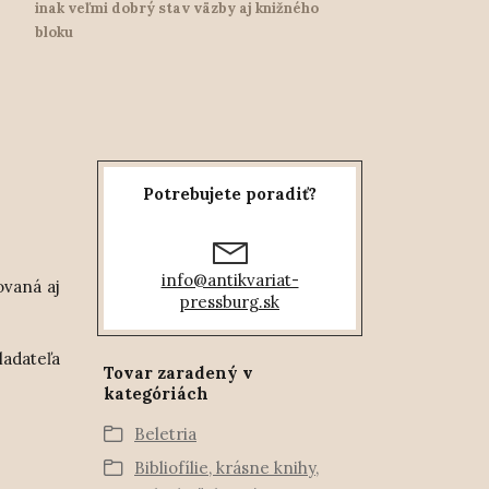
inak veľmi dobrý stav väzby aj knižného
bloku
Potrebujete poradiť?
info@antikvariat-
ovaná aj
pressburg.sk
ladateľa
Tovar zaradený v
kategóriách
Beletria
Bibliofílie, krásne knihy,