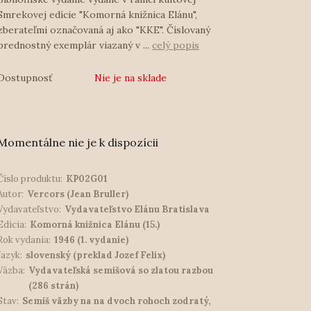
Smrekovej edície "Komorná knižnica Elánu",
zberateľmi označovaná aj ako "KKE". Číslovaný
prednostný exemplár viazaný v ...
celý popis
Dostupnosť
Nie je na sklade
Momentálne nie je k dispozícii
Číslo produktu:
KP02G01
Autor:
Vercors (Jean Bruller)
Vydavateľstvo:
Vydavateľstvo Elánu Bratislava
Edícia:
Komorná knižnica Elánu (15.)
Rok vydania:
1946 (1. vydanie)
Jazyk:
slovenský (preklad Jozef Felix)
Väzba:
Vydavateľská semišová so zlatou razbou
(286 strán)
Stav:
Semiš väzby na na dvoch rohoch zodratý,