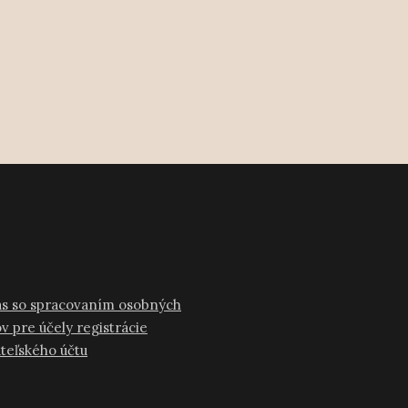
as so spracovaním osobných
v pre účely registrácie
ateľského účtu