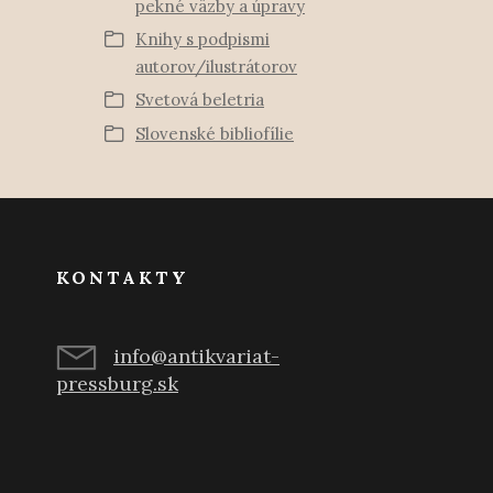
pekné väzby a úpravy
Knihy s podpismi
autorov/ilustrátorov
Svetová beletria
Slovenské bibliofílie
KONTAKTY
info@antikvariat-
pressburg.sk