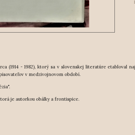
a (1914 - 1982), ktorý sa v slovenskej literatúre etabloval n
 spisovateľov v medzivojnovom období.
zia".
orá je autorkou obálky a frontispice.