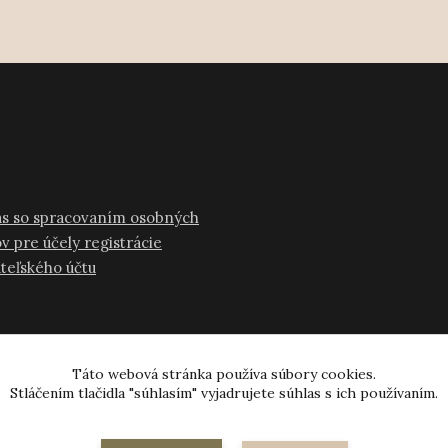
as so spracovaním osobných
v pre účely registrácie
ateľského účtu
Táto webová stránka používa súbory cookies.
Stláčením tlačidla "súhlasím" vyjadrujete súhlas s ich používaním.