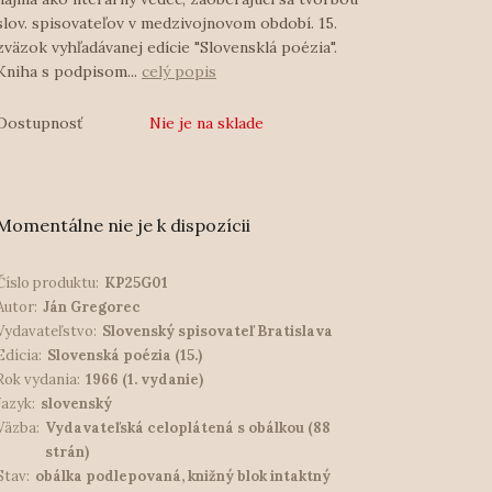
slov. spisovateľov v medzivojnovom období. 15.
zväzok vyhľadávanej edície "Slovensklá poézia".
Kniha s podpisom...
celý popis
Dostupnosť
Nie je na sklade
Momentálne nie je k dispozícii
Číslo produktu:
KP25G01
Autor:
Ján Gregorec
Vydavateľstvo:
Slovenský spisovateľ Bratislava
Edícia:
Slovenská poézia (15.)
Rok vydania:
1966 (1. vydanie)
Jazyk:
slovenský
Väzba:
Vydavateľská celoplátená s obálkou (88
strán)
Stav:
obálka podlepovaná, knižný blok intaktný