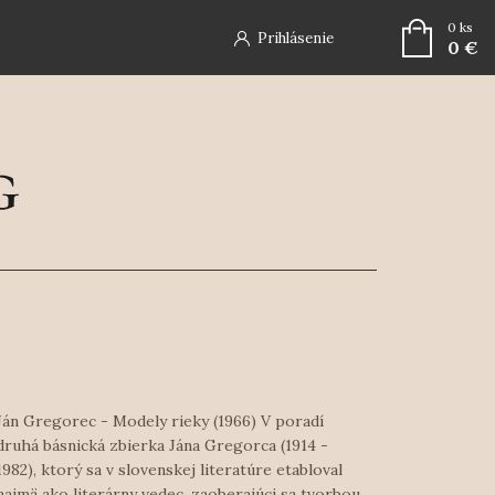
0
ks
Prihlásenie
0 €
Ján Gregorec - Modely rieky (1966) V poradí
druhá básnická zbierka Jána Gregorca (1914 -
1982), ktorý sa v slovenskej literatúre etabloval
najmä ako literárny vedec, zaoberajúci sa tvorbou