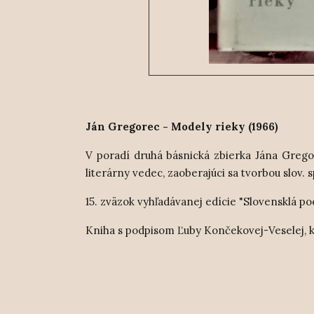
Ján Gregorec - Modely rieky (1966)
V poradí druhá básnická zbierka Jána Gregorc
literárny vedec, zaoberajúci sa tvorbou slov.
15. zväzok vyhľadávanej edície "Slovensklá poé
Kniha s podpisom Ľuby Končekovej-Veselej, kt