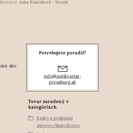
Ilustrátor:
Ľuba Končeková - Veselá
Potrebujete poradiť?
ajmä ako
info@antikvariat-
pressburg.sk
Tovar zaradený v
kategóriách
Knihy s podpismi
autorov/ilustrátorov