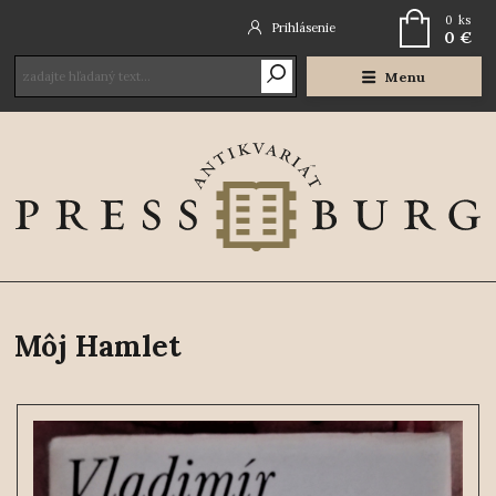
0
ks
Prihlásenie
0 €
Menu
Môj Hamlet