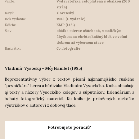
Väzba:
Vydavateľská celoplátená s obálkou (200
strán)
Jazyk:
slovenský
Rok vydania:
1985 (1. vydanie)
Edícia:
KMP (148.)
Stav:
obálka mierne ošúchaná, s maličkým
úbytkom na chrbte; knižný blok vo veľmi
dobrom až výbornom stave
Ilustrátor:
čb. fotografie
Vladimír Vysockij - Môj Hamlet (1985)
Reprezentatívny výber z textov piesní najznámejšieho ruského
"pesničkára", herca a búrliváka Vladimíra Vysockého. Kniha obsahuje
aj texty a názory Vysockého kolegov a súputníkov, kalendárium a
bohatý fotografický materiál. Ku knihe je priložených niekoľko
výstrižkov o autorovi z dobovej tlače.
Potrebujete poradiť?