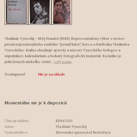
Vladimír Vysockij - Môj Hamlet (1985) Reprezentatívny výber z textov
piesní najznámejšieho ruského "pesničkára", herca a búrliváka Vladimíra
Vysockého. Kniha obsahuje aj texty a názory Vysockého kolegov a
súputníkov, kalendárium a bohatý fotografický materiál. Ku knihe je
priložených niekoľko výstri...
celý popis
Dostupnosť
Nie je na sklade
Momentálne nie je k dispozícii
Číslo produktu:
KP647G15
Autor:
Vladimír Vysockij
Vydavateľstvo:
Slovenský spisovateľ Bratislava