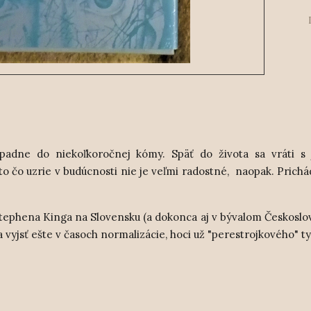
adne do niekoľkoročnej kómy. Späť do života sa vráti s
o čo uzrie v budúcnosti nie je veľmi radostné, naopak. Prichá
tephena Kinga na Slovensku (a dokonca aj v bývalom Českoslo
la vyjsť ešte v časoch normalizácie, hoci už "perestrojkového" 