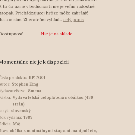
A to čo uzrie v budúcnosti nie je veľmi radostné,
naopak. Prichádzajúcej hrôze môže zabrániť
iba...on sám. Zberateľmi vyhľad...
celý popis
Dostupnosť
Nie je na sklade
Momentálne nie je k dispozícii
Číslo produktu:
KP17G01
Autor:
Stephen King
Vydavateľstvo:
Smena
Väzba:
Vydavateľská celoplátená s obálkou (439
strán)
Jazyk:
slovenský
Rok vydania:
1989
Edícia:
Máj
Stav:
obálka s minimálnymi stopami manipulácie,