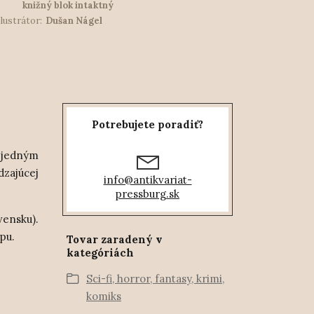
knižný blok intaktný
Ilustrátor:
Dušan Nágel
Potrebujete poradiť?
 jedným
dzajúcej
info@antikvariat-
pressburg.sk
vensku).
typu.
Tovar zaradený v
kategóriách
Sci-fi, horror, fantasy, krimi,
komiks