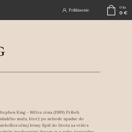
0
ks
Prihlásenie
0 €
Stephen King - Mŕtva zóna (1989) Príbeh
mladého muža, ktorý po nehode upadne do
niekoľkoročnej kómy. Späť do života sa vráti s
jedným (nechceným) darom: je z neho jasnovidec.