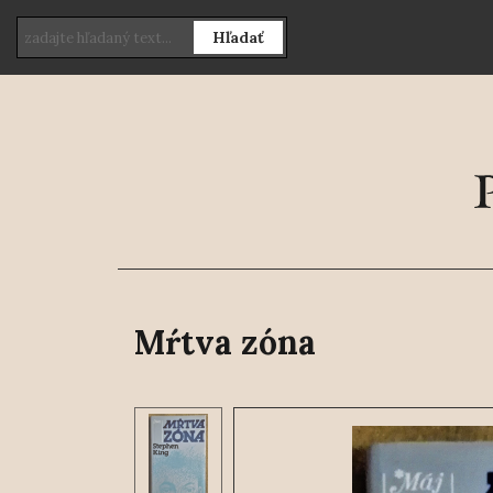
Hľadať
Mŕtva zóna