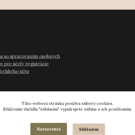
as so spracovaním osobných
v pre účely registrácie
ateľského účtu
Táto webová stránka používa súbory cookies.
Stláčením tlačidla "súhlasím" vyjadrujete súhlas s ich používaním.
© 2024-2026 všetky práva vyhradené
Nastavenia
Súhlasím