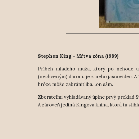
Stephen King - Mŕtva zóna (1989)
Príbeh mladého muža, ktorý po nehode up
(nechceným) darom: je z neho jasnovidec. A t
hrôze môže zabrániť iba...on sám.
Zberateľmi vyhľadávaný úplne prvý preklad S
A zároveň jediná Kingova kniha, ktorá tu stih