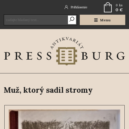
0
ks
Prihlásenie
0 €
Menu
Muž, ktorý sadil stromy