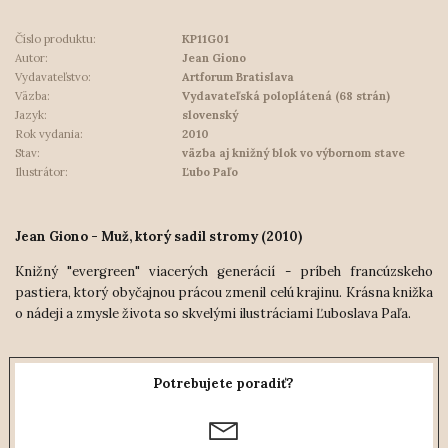
Číslo produktu:
KP11G01
Autor:
Jean Giono
Vydavateľstvo:
Artforum Bratislava
Väzba:
Vydavateľská poloplátená (68 strán)
Jazyk:
slovenský
Rok vydania:
2010
Stav:
väzba aj knižný blok vo výbornom stave
Ilustrátor:
Ľubo Paľo
Jean Giono - Muž, ktorý sadil stromy (2010)
Knižný "evergreen" viacerých generácií - príbeh francúzskeho
pastiera, ktorý obyčajnou prácou zmenil celú krajinu. Krásna knižka
o nádeji a zmysle života so skvelými ilustráciami Ľuboslava Paľa.
Potrebujete poradiť?