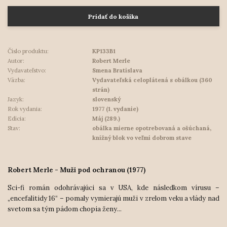
Pridať do košíka
Číslo produktu:
KP133B1
Autor:
Robert Merle
Vydavateľstvo:
Smena Bratislava
Väzba:
Vydavateľská celoplátená s obálkou (360
strán)
Jazyk:
slovenský
Rok vydania:
1977 (1. vydanie)
Edícia:
Máj (289.)
Stav:
obálka mierne opotrebovaná a ošúchaná,
knižný blok vo veľmi dobrom stave
Robert Merle - Muži pod ochranou (1977)
Sci-fi román odohrávajúci sa v USA, kde následkom vírusu –
„encefalitidy 16“ – pomaly vymierajú muži v zrelom veku a vlády nad
svetom sa tým pádom chopia ženy...