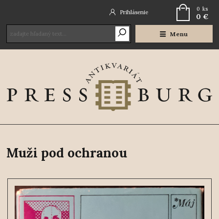
0
ks
Prihlásenie
0 €
Menu
Muži pod ochranou