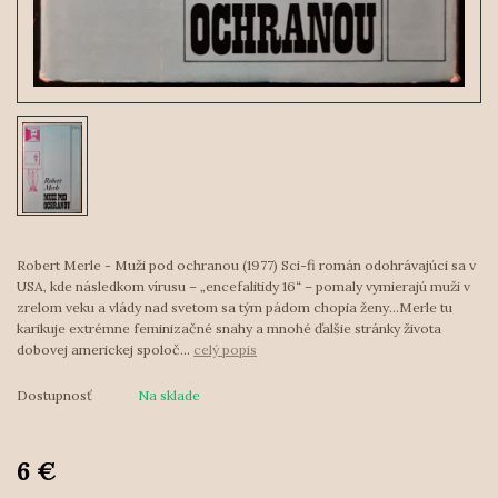
Robert Merle - Muži pod ochranou (1977) Sci-fi román odohrávajúci sa v
USA, kde následkom vírusu – „encefalitidy 16“ – pomaly vymierajú muži v
zrelom veku a vlády nad svetom sa tým pádom chopia ženy...Merle tu
karikuje extrémne feminizačné snahy a mnohé ďalšie stránky života
dobovej americkej spoloč...
celý popis
Dostupnosť
Na sklade
6 €