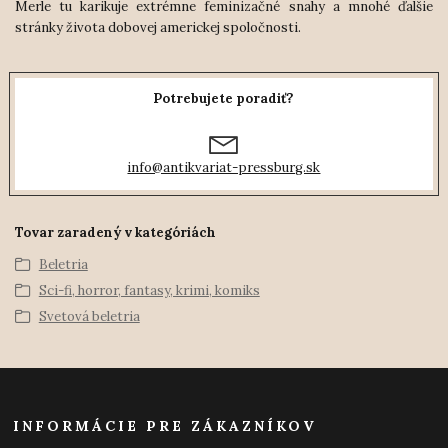
Merle tu karikuje extrémne feminizačné snahy a mnohé ďalšie
stránky života dobovej ameri
ckej spoločnosti.
Potrebujete poradiť?
info@antikvariat-pressburg.sk
Tovar zaradený v kategóriách
Beletria
Sci-fi, horror, fantasy, krimi, komiks
Svetová beletria
INFORMÁCIE PRE ZÁKAZNÍKOV