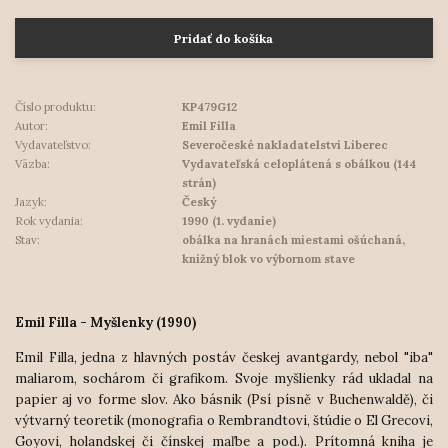
Pridať do košíka
Číslo produktu:
KP479G12
Autor:
Emil Filla
Vydavateľstvo:
Severočeské nakladatelství Liberec
Väzba:
Vydavateľská celoplátená s obálkou (144
strán)
Jazyk:
Český
Rok vydania:
1990 (1. vydanie)
Stav:
obálka na hranách miestami ošúchaná,
knižný blok vo výbornom stave
Emil Filla - Myšlenky (1990)
Emil Filla, jedna z hlavných postáv českej avantgardy, nebol "iba"
maliarom, sochárom či grafikom. Svoje myšlienky rád ukladal na
papier aj vo forme slov. Ako básnik (Psí písně v Buchenwaldě), či
výtvarný teoretik (monografia o Rembrandtovi, štúdie o El Grecovi,
Goyovi, holandskej či čínskej maľbe a pod.). Prítomná kniha je