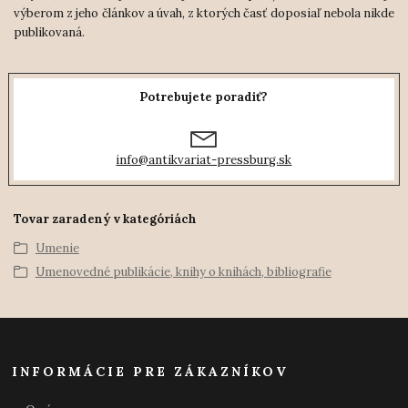
výberom z jeho článkov a úvah, z ktorých časť doposiaľ nebola nikde
publikovaná.
Potrebujete poradiť?
info@antikvariat-pressburg.sk
Tovar zaradený v kategóriách
Umenie
Umenovedné publikácie, knihy o knihách, bibliografie
INFORMÁCIE PRE ZÁKAZNÍKOV