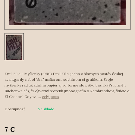
Emil Filla - Myšlenky (1990) Emil Filla, jedna z hlavných postáv českej
avantgardy, nebol "iba" maliarom, sochárom či grafikom. Svoje
myšlienky rád ukladal na papier aj vo forme slov. Ako básnik (Psí písně v
Buchenwaldě), či výtvarný teoretik (monografia o Rembrandtovi, štúdie o
El Grecovi, Goyovi, ...
celý popis
Dostupnosť
Na sklade
7 €