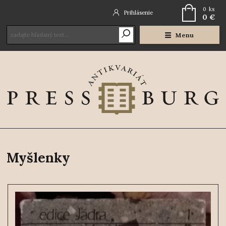
0
ks
Prihlásenie
0 €
Menu
Myšlenky