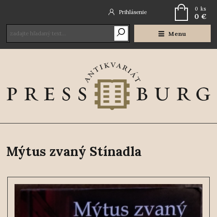
0
ks
Prihlásenie
0 €
Menu
Mýtus zvaný Stínadla