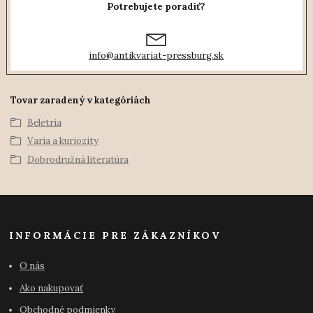
Potrebujete poradiť?
info@antikvariat-pressburg.sk
Tovar zaradený v kategóriách
Beletria
Varia a kuriozity
Dobrodružná literatúra
INFORMÁCIE PRE ZÁKAZNÍKOV
O nás
Ako nakupovať
Obchodné podmienky