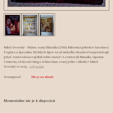
Miloš Dvorský - Mýtus zvaný Stínadla (2010) Milovníci príbehov Jaroslava
Foglara a špeciálne Rýchlych šípov sa už niekoľko desaťročí neprestávajú
pýtať: existoval naozaj klub tohto mena? A existovali Stínadla, tajomní
Vontovia, Uctievači Ginga či hlavolam zvaný ježko v klietke? Miloš
Dvorský vo svoj...
celý popis
Dostupnosť
Nie je na sklade
Momentálne nie je k dispozícii