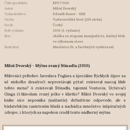
Číslo produktu:
KP377G10
Autor:
Miloš Dvorský
Vydavateľstvo:
Zdeněk Bauer - NZB
Väzba:
Vydavateľská brož (226 strán)
Jazyk:
Český
Rok vydania:
2010 (1. vydanie)
Stav:
obálka so stopami manipulácie, knižný blok
vo výbornom stave
Ilustrátor:
Množstvo čb. a farebných vyobrazení
Miloš Dvorský - Mýtus zvaný Stínadla (2010)
Milovníci príbehov Jaroslava Foglara a špeciálne Rýchlych šípov sa
už niekoľko desaťročí neprestávajú pýtať: existoval naozaj klub
tohto mena? A existovali Stínadla, tajomní Vontovia, Uctievači
Ginga či hlavolam zvaný ježko v klietke? Miloš Dvorský vo svojej
knihe síce neponúka (našťastie) definitívne odpovede, ale s
bádateľským zanietením hľadá a nachádza množstvo inšpiračných
zdrojov, z ktorých sa napokon zrodil tento nádherný mýtus.