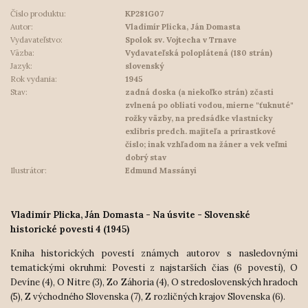
Číslo produktu:
KP281G07
Autor:
Vladimír Plicka, Ján Domasta
Vydavateľstvo:
Spolok sv. Vojtecha v Trnave
Väzba:
Vydavateľská poloplátená (180 strán)
Jazyk:
slovenský
Rok vydania:
1945
Stav:
zadná doska (a niekoľko strán) zčasti
zvlnená po obliatí vodou, mierne "ťuknuté"
rožky väzby, na predsádke vlastnícky
exlibris predch. majiteľa a prírastkové
číslo; inak vzhľadom na žáner a vek veľmi
dobrý stav
Ilustrátor:
Edmund Massányi
Vladimír Plicka, Ján Domasta - Na úsvite - Slovenské
historické povesti 4 (1945)
Kniha historických povestí známych autorov s nasledovnými
tematickými okruhmi: Povesti z najstarších čias (6 povestí), O
Devíne (4), O Nitre (3), Zo Záhoria (4), O stredoslovenských hradoch
(5), Z východného Slovenska (7), Z rozličných krajov Slovenska (6).