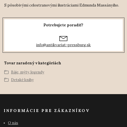
S pôsobivými celostranovými ilustráciami Edmunda Massányiho.
Potrebujete poradiť?
info@antikvariat-pressburg.sk
Tovar zaradený v kategóriách
Báje, mýty, legendy
Detské knihy
INFORMÁCIE PRE ZÁKAZNÍKOV
O nás