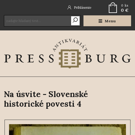
0
ks
Prihlásenie
0 €
Menu
Na úsvite - Slovenské
historické povesti 4