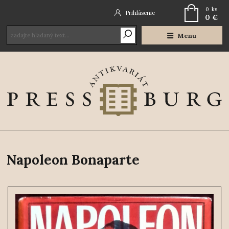
0
ks
Prihlásenie
0 €
Menu
Napoleon Bonaparte