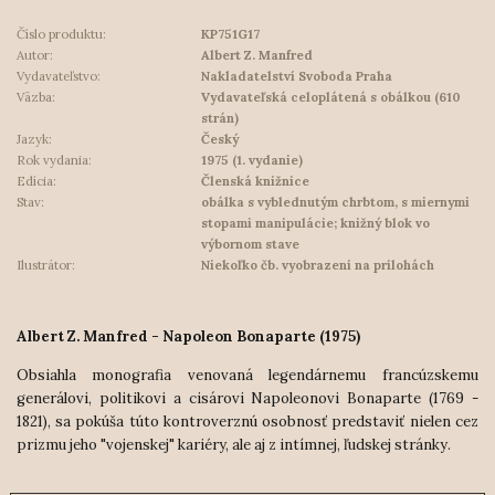
Číslo produktu:
KP751G17
Autor:
Albert Z. Manfred
Vydavateľstvo:
Nakladatelství Svoboda Praha
Väzba:
Vydavateľská celoplátená s obálkou (610
strán)
Jazyk:
Český
Rok vydania:
1975 (1. vydanie)
Edícia:
Členská knižnice
Stav:
obálka s vyblednutým chrbtom, s miernymi
stopami manipulácie; knižný blok vo
výbornom stave
Ilustrátor:
Niekoľko čb. vyobrazení na prílohách
Albert Z. Manfred - Napoleon Bonaparte (1975)
Obsiahla monografia venovaná legendárnemu francúzskemu
generálovi, politikovi a cisárovi Napoleonovi Bonaparte (1769 -
1821), sa pokúša túto kontroverznú osobnosť predstaviť nielen cez
prizmu jeho "vojenskej" kariéry, ale aj z intímnej, ľudskej stránky.