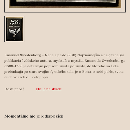
Emanuel Swedenborg - Nebe a peklo (2011) Najznámejšia a najčítanejšia
publikácia švédskeho autora, mysliteľa a mystika Emanuela Swedenborga
(1688-1772) je detailným popisom života po živote, do ktorého sa ľudia
prebúdzajú po smrti svojho fyzického tela; je o Bohu, o nebi, pekle, svete
duchov a ich o...
celý popis
Dostupnosť
Nie je na sklade
Momentálne nie je k dispozícii