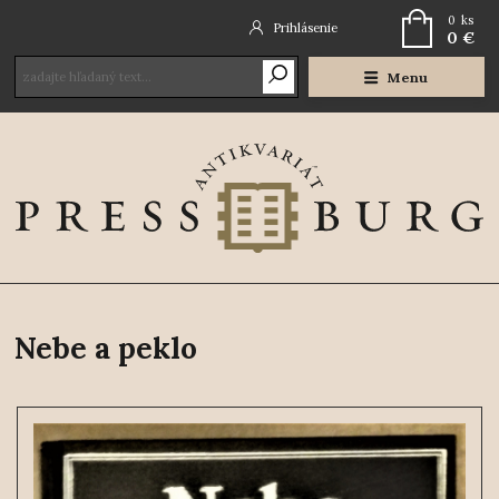
0
ks
Prihlásenie
0 €
Menu
Nebe a peklo