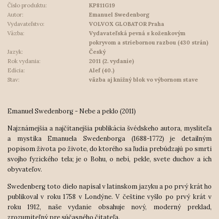
Číslo produktu:
KP811G19
Autor:
Emanuel Swedenborg
Vydavateľstvo:
VOLVOX GLOBATOR Praha
Väzba:
Vydavateľská pevná s koženkovým
pokryvom a striebornou razbou (430 strán)
Jazyk:
Český
Rok vydania:
2011 (2. vydanie)
Edícia:
Alef (40.)
Stav:
väzba aj knižný blok vo výbornom stave
Emanuel Swedenborg - Nebe a peklo (2011)
Najznámejšia a najčítanejšia publikácia švédskeho autora, mysliteľa
a mystika Emanuela Swedenborga (1688-1772) je detailným
popisom života po živote, do ktorého sa ľudia prebúdzajú po smrti
svojho fyzického tela; je o Bohu, o nebi, pekle, svete duchov a ich
obyvateľov.
Swedenberg toto dielo napísal v latinskom jazyku a po prvý krát ho
publikoval v roku 1758 v Londýne. V češtine vyšlo po prvý krát v
roku 1912, naše vydanie obsahuje nový, moderný preklad,
zrozumiteľný pre súčasného čitateľa.