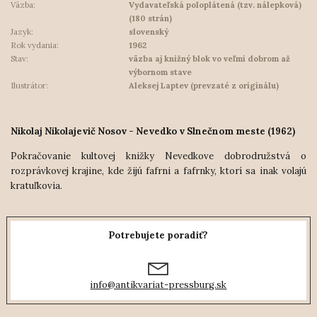
Väzba:
Vydavateľská poloplátená (tzv. nálepková)
(180 strán)
Jazyk:
slovenský
Rok vydania:
1962
Stav:
väzba aj knižný blok vo veľmi dobrom až
výbornom stave
Ilustrátor:
Aleksej Laptev (prevzaté z originálu)
Nikolaj Nikolajevič Nosov - Nevedko v Slnečnom meste (1962)
Pokračovanie kultovej knižky Nevedkove dobrodružstvá o
rozprávkovej krajine, kde žijú fafrni a fafrnky, ktorí sa inak volajú
kratuľkovia.
Potrebujete poradiť?
info@antikvariat-pressburg.sk