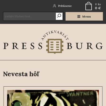
0
ks
Prihlásenie
0 €
Menu
Nevesta hôľ