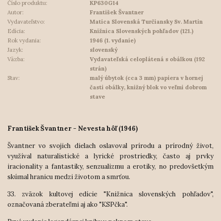
Číslo produktu:
KP630G14
Autor:
František Švantner
Vydavateľstvo:
Matica Slovenská Turčiansky Sv. Martin
Edícia:
Knižnica Slovenských pohľadov (121.)
Rok vydania:
1946 (1. vydanie)
Jazyk:
slovenský
Väzba:
Vydavateľská celoplátená s obálkou (192
strán)
Stav:
malý úbytok (cca 3 mm) papiera v hornej
časti obálky, knižný blok vo veľmi dobrom
stave
František Švantner - Nevesta hôľ (1946)
Švantner vo svojich dielach oslavoval prírodu a prírodný život,
využíval naturalistické a lyrické prostriedky, často aj prvky
iracionality a fantastiky, senzualizmu a erotiky, no predovšetkým
skúmal hranicu medzi životom a smrťou.
33. zväzok kultovej edície "Knižnica slovenských pohľadov",
označovaná zberateľmi aj ako "KSPčka".