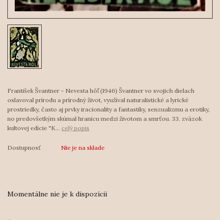
František Švantner - Nevesta hôľ (1946) Švantner vo svojich dielach
oslavoval prírodu a prírodný život, využíval naturalistické a lyrické
prostriedky, často aj prvky iracionality a fantastiky, senzualizmu a erotiky,
no predovšetkým skúmal hranicu medzi životom a smrťou. 33. zväzok
kultovej edície "K...
celý popis
Dostupnosť
Nie je na sklade
Momentálne nie je k dispozícii