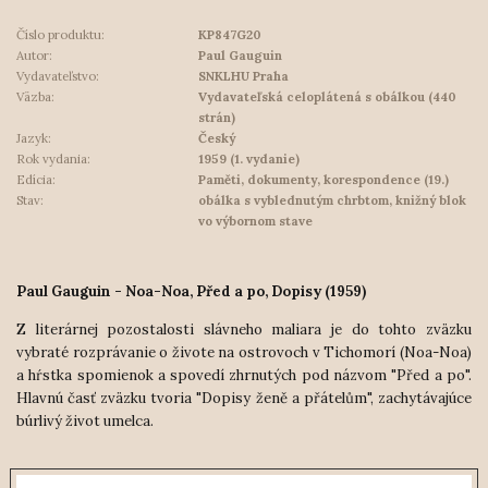
Číslo produktu:
KP847G20
Autor:
Paul Gauguin
Vydavateľstvo:
SNKLHU Praha
Väzba:
Vydavateľská celoplátená s obálkou (440
strán)
Jazyk:
Český
Rok vydania:
1959 (1. vydanie)
Edícia:
Paměti, dokumenty, korespondence (19.)
Stav:
obálka s vyblednutým chrbtom, knižný blok
vo výbornom stave
Paul Gauguin - Noa-Noa, Před a po, Dopisy (1959)
Z literárnej pozostalosti slávneho maliara je do tohto zväzku
vybraté rozprávanie o živote na ostrovoch v Tichomorí (Noa-Noa)
a hŕstka spomienok a spovedí zhrnutých pod názvom "Před a po".
Hlavnú časť zväzku tvoria "Dopisy ženě a přátelům", zachytávajúce
búrlivý život umelca.