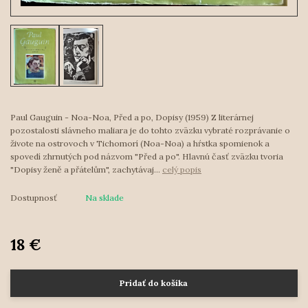
Paul Gauguin - Noa-Noa, Před a po, Dopisy (1959) Z literárnej
pozostalosti slávneho maliara je do tohto zväzku vybraté rozprávanie o
živote na ostrovoch v Tichomorí (Noa-Noa) a hŕstka spomienok a
spovedí zhrnutých pod názvom "Před a po". Hlavnú časť zväzku tvoria
"Dopisy ženě a přátelům", zachytávaj...
celý popis
Dostupnosť
Na sklade
18 €
Pridať do košíka