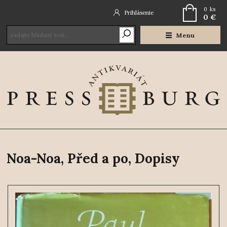
0
ks
Prihlásenie
0 €
Menu
Noa-Noa, Před a po, Dopisy