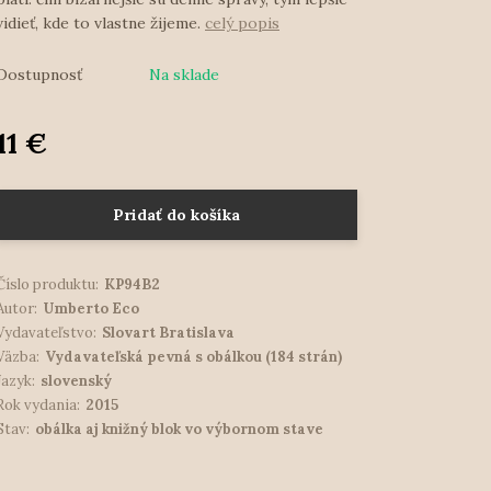
vidieť, kde to vlastne žijeme.
celý popis
Dostupnosť
Na sklade
11 €
Pridať do košíka
Číslo produktu:
KP94B2
Autor:
Umberto Eco
Vydavateľstvo:
Slovart Bratislava
Väzba:
Vydavateľská pevná s obálkou (184 strán)
Jazyk:
slovenský
Rok vydania:
2015
Stav:
obálka aj knižný blok vo výbornom stave