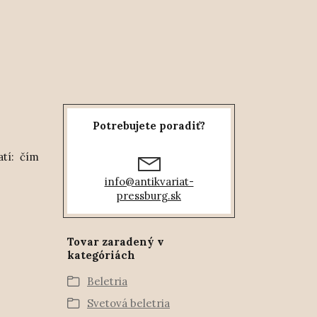
Potrebujete poradiť?
atí: čím
info@antikvariat-
pressburg.sk
Tovar zaradený v
kategóriách
Beletria
Svetová beletria