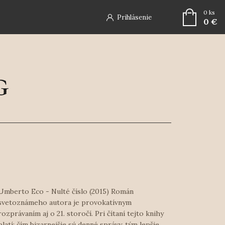
0
ks
Prihlásenie
0 €
Umberto Eco - Nulté číslo (2015) Román
svetoznámeho autora je provokatívnym
rozprávaním aj o 21. storočí. Pri čítaní tejto knihy
platí: čím bizarnejšie sú denné správy, tým lepšie