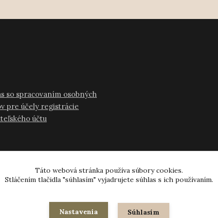
as so spracovaním osobných
v pre účely registrácie
ateľského účtu
Táto webová stránka používa súbory cookies.
Stláčením tlačidla "súhlasím" vyjadrujete súhlas s ich používaním.
© 2024-2026 všetky práva vyhradené
Nastavenia
Súhlasím