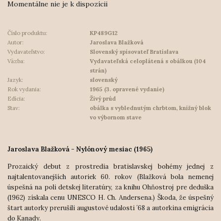
Momentálne nie je k dispozícii
Číslo produktu:
KP489G12
Autor:
Jaroslava Blažková
Vydavateľstvo:
Slovenský spisovateľ Bratislava
Väzba:
Vydavateľská celoplátená s obálkou (104
strán)
Jazyk:
slovenský
Rok vydania:
1965 (3. opravené vydanie)
Edícia:
Živý prúd
Stav:
obálka s vyblednutým chrbtom, knižný blok
vo výbornom stave
Jaroslava Blažková - Nylónový mesiac (1965)
Prozaický debut z prostredia bratislavskej bohémy jednej z
najtalentovanejších autoriek 60. rokov (Blažková bola nemenej
úspešná na poli detskej literatúry, za knihu Ohňostroj pre deduška
(1962) získala cenu UNESCO H. Ch. Andersena.) Škoda, že úspešný
štart autorky prerušili augustové udalosti ´68 a autorkina emigrácia
do Kanady.