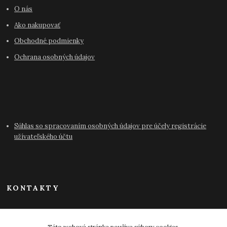
O nás
Ako nakupovať
Obchodné podmienky
Ochrana osobných údajov
Súhlas so spracovaním osobných údajov pre účely registrácie
užívateľského účtu
KONTAKTY
info@antikvariat-pressburg.sk
Táto webová stránka používa súbory cookies.