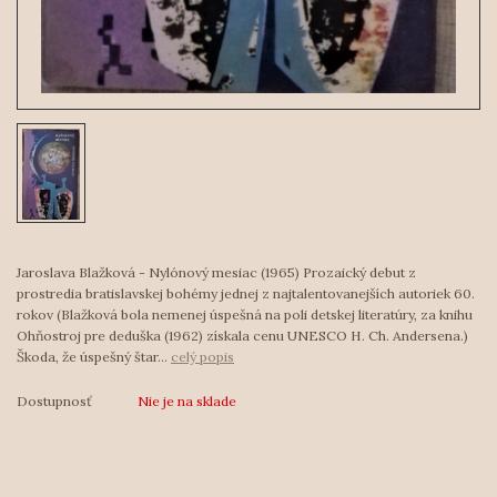
Jaroslava Blažková - Nylónový mesiac (1965) Prozaický debut z
prostredia bratislavskej bohémy jednej z najtalentovanejších autoriek 60.
rokov (Blažková bola nemenej úspešná na poli detskej literatúry, za knihu
Ohňostroj pre deduška (1962) získala cenu UNESCO H. Ch. Andersena.)
Škoda, že úspešný štar...
celý popis
Dostupnosť
Nie je na sklade