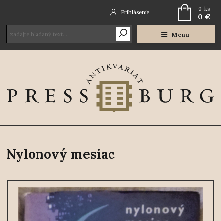
0
ks
Prihlásenie
0 €
Menu
Nylonový mesiac