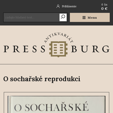
0
ks
Prihlásenie
0 €
Menu
O sochařské reprodukci