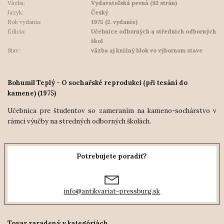
Väzba:
Vydavateľská pevná (92 strán)
Jazyk:
Český
Rok vydania:
1975 (2. vydanie)
Edícia:
Učebnice odborných a středních odborných
škol
Stav:
väzba aj knižný blok vo výbornom stave
Bohumil Teplý - O sochařské reprodukci (při tesání do
kamene) (1975)
Učebnica pre študentov so zameraním na kameno-sochárstvo v
rámci výučby na stredných odborných školách.
Potrebujete poradiť?
info@antikvariat-pressburg.sk
Tovar zaradený v kategóriách