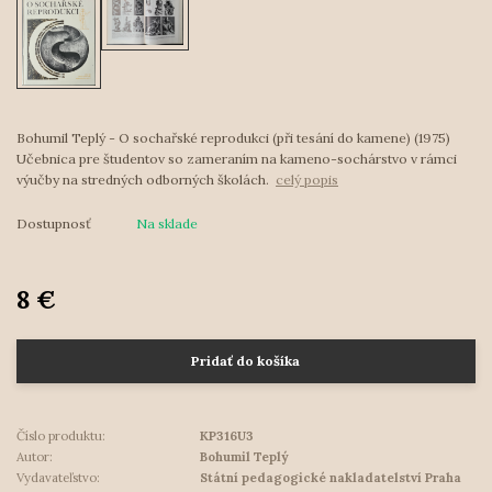
Bohumil Teplý - O sochařské reprodukci (při tesání do kamene) (1975)
Učebnica pre študentov so zameraním na kameno-sochárstvo v rámci
výučby na stredných odborných školách.
celý popis
Dostupnosť
Na sklade
8 €
Pridať do košíka
Číslo produktu:
KP316U3
Autor:
Bohumil Teplý
Vydavateľstvo:
Státní pedagogické nakladatelství Praha