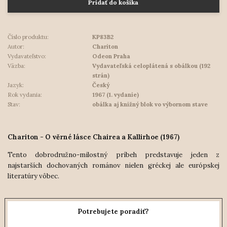
Pridať do košíka
Číslo produktu:
KP83B2
Autor:
Chariton
Vydavateľstvo:
Odeon Praha
Väzba:
Vydavateľská celoplátená s obálkou (192
strán)
Jazyk:
Český
Rok vydania:
1967 (1. vydanie)
Stav:
obálka aj knižný blok vo výbornom stave
Chariton - O věrné lásce Chairea a Kallirhoe (1967)
Tento dobrodružno-milostný príbeh predstavuje jeden z
najstarších dochovaných románov nielen gréckej ale európskej
literatúry vôbec.
Potrebujete poradiť?