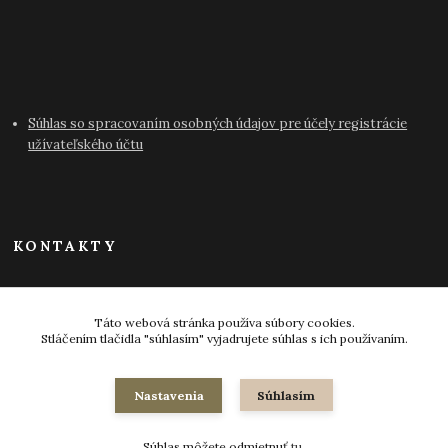
Súhlas so spracovaním osobných údajov pre účely registrácie
užívateľského účtu
KONTAKTY
info@antikvariat-pressburg.sk
Táto webová stránka používa súbory cookies.
Stláčením tlačidla "súhlasím" vyjadrujete súhlas s ich používaním.
Nastavenia
Súhlasím
© 2024-2026 všetky práva vyhradené
Súhlas môžete odmietnuť
tu
.