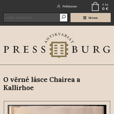
0
ks
Prihlásenie
0 €
Menu
O věrné lásce Chairea a
Kallirhoe