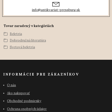
info@antikvariat-pressburg.sk
Tovar zaradený v kategóriách
Beletria
Dobrodružná literatúra
Svetová beletria
INFORMÁCIE PRE ZÁKAZNÍKOV
O nás
Ako nakupovať
Obchodné podmienky
Ochrana osobných údajov